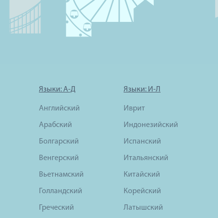
Языки: А-Д
Языки: И-Л
Английский
Иврит
Арабский
Индонезийский
Болгарский
Испанский
Венгерский
Итальянский
Вьетнамский
Китайский
Голландский
Корейский
Греческий
Латышский