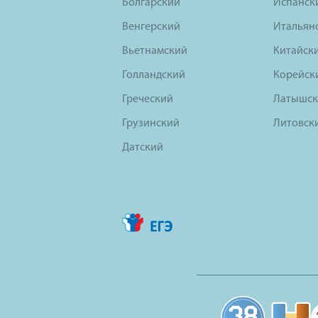
Болгарский
Испанск
Венгерский
Итальян
Вьетнамский
Китайск
Голландский
Корейск
Греческий
Латышск
Грузинский
Литовск
Датский