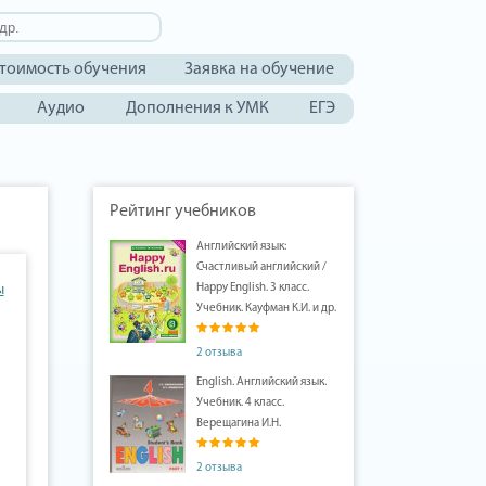
тоимость обучения
Заявка на обучение
Аудио
Дополнения к УМК
ЕГЭ
Рейтинг учебников
Английский язык:
Счастливый английский /
ы
Happy English. 3 класс.
Учебник. Кауфман К.И. и др.
2 отзыва
English. Английский язык.
Учебник. 4 класс.
Верещагина И.Н.
2 отзыва