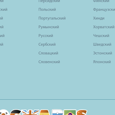
ий
Персидский
Финский
ский
Польский
Французск
ий
Португальский
Хинди
ий
Румынский
Хорватский
ий
Русский
Чешский
ий
Сербский
Шведский
Словацкий
Эстонский
Словенский
Японский