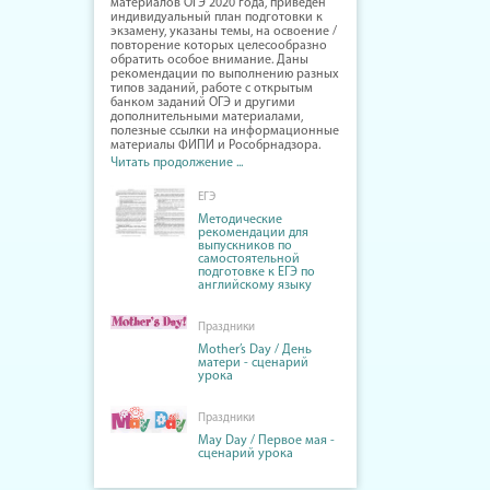
материалов ОГЭ 2020 года, приведён
индивидуальный план подготовки к
экзамену, указаны темы, на освоение /
повторение которых целесообразно
обратить особое внимание. Даны
рекомендации по выполнению разных
типов заданий, работе с открытым
банком заданий ОГЭ и другими
дополнительными материалами,
полезные ссылки на информационные
материалы ФИПИ и Рособрнадзора.
Читать продолжение ...
ЕГЭ
Методические
рекомендации для
выпускников по
самостоятельной
подготовке к ЕГЭ по
английскому языку
Праздники
Mother’s Day / День
матери - сценарий
урока
Праздники
May Day / Первое мая -
сценарий урока