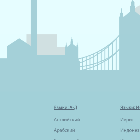
Языки: А-Д
Языки: И
Английский
Иврит
Арабский
Индонез