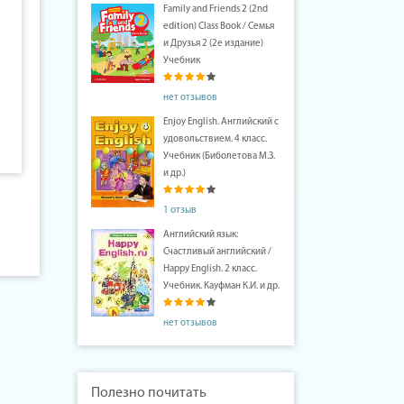
Family and Friends 2 (2nd
edition) Class Book / Семья
и Друзья 2 (2е издание)
Учебник
нет отзывов
Enjoy English. Английский с
удовольствием. 4 класс.
Учебник (Биболетова М.З.
и др.)
1 отзыв
Английский язык:
Счастливый английский /
Happy English. 2 класс.
Учебник. Кауфман К.И. и др.
нет отзывов
Полезно почитать