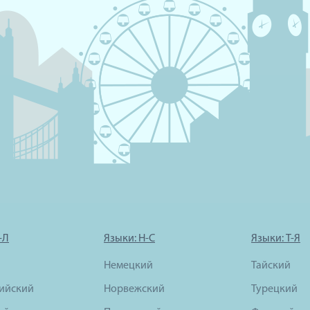
-Л
Языки: Н-С
Языки: Т-Я
Немецкий
Тайский
ийский
Норвежский
Турецкий