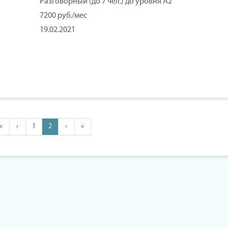
Разговорный (до 7 чел.) до уровня А2
7200 руб./мес
19.02.2021
«
‹
1
2
›
»