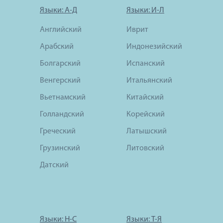
Языки: А-Д
Языки: И-Л
Английский
Иврит
Арабский
Индонезийский
Болгарский
Испанский
Венгерский
Итальянский
Вьетнамский
Китайский
Голландский
Корейский
Греческий
Латышский
Грузинский
Литовский
Датский
Языки: Н-С
Языки: Т-Я