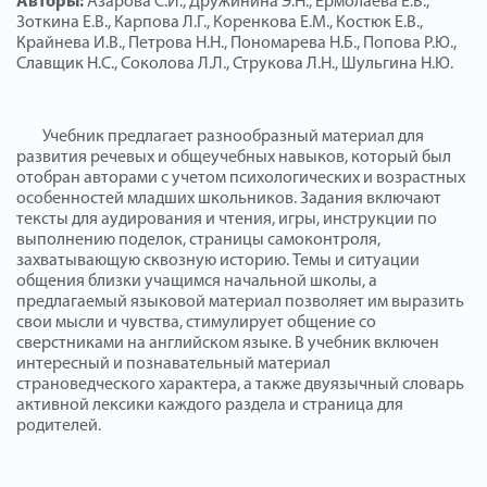
Авторы:
Азарова С.И., Дружинина Э.Н., Ермолаева Е.В.,
Зоткина Е.В., Карпова Л.Г., Коренкова Е.М., Костюк Е.В.,
Крайнева И.В., Петрова Н.Н., Пономарева Н.Б., Попова Р.Ю.,
Славщик Н.С., Соколова Л.Л., Струкова Л.Н., Шульгина Н.Ю.
Учебник предлагает разнообразный материал для
развития речевых и общеучебных навыков, который был
отобран авторами с учетом психологических и возрастных
особенностей младших школьников. Задания включают
тексты для аудирования и чтения, игры, инструкции по
выполнению поделок, страницы самоконтроля,
захватывающую сквозную историю. Темы и ситуации
общения близки учащимся начальной школы, а
предлагаемый языковой материал позволяет им выразить
свои мысли и чувства, стимулирует общение со
сверстниками на английском языке. В учебник включен
интересный и познавательный материал
страноведческого характера, а также двуязычный словарь
активной лексики каждого раздела и страница для
родителей.