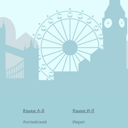
Языки: А-Д
Языки: И-Л
Английский
Иврит