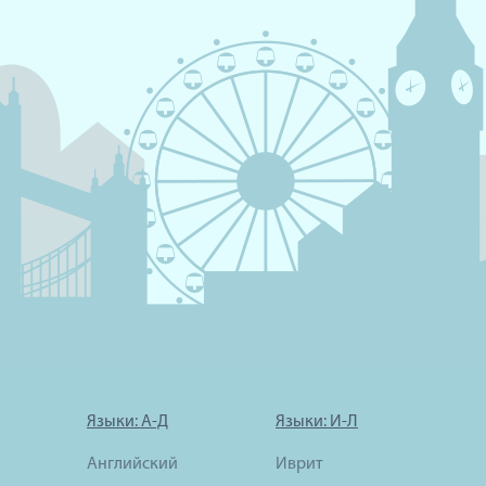
Языки: А-Д
Языки: И-Л
Английский
Иврит