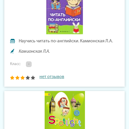
Научись читать по-английски. Камионская Л.А.
Камионская Л.А.
Класс:
-
нет отзывов