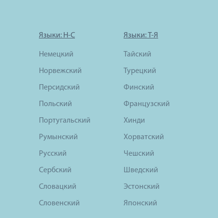
Языки: Н-С
Языки: Т-Я
Немецкий
Тайский
Норвежский
Турецкий
Персидский
Финский
Польский
Французский
Португальский
Хинди
Румынский
Хорватский
Русский
Чешский
Сербский
Шведский
Словацкий
Эстонский
Словенский
Японский