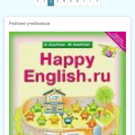
«
1
2
3
4
5
6
7
›
»
Рейтинг учебников