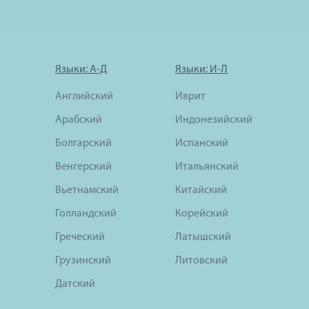
Языки: А-Д
Языки: И-Л
Английский
Иврит
Арабский
Индонезийский
Болгарский
Испанский
Венгерский
Итальянский
Вьетнамский
Китайский
Голландский
Корейский
Греческий
Латышский
Грузинский
Литовский
Датский