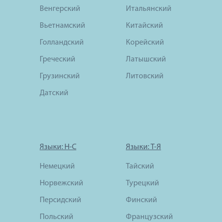
Венгерский
Итальянский
Вьетнамский
Китайский
Голландский
Корейский
Греческий
Латышский
Грузинский
Литовский
Датский
Языки: Н-С
Языки: Т-Я
Немецкий
Тайский
Норвежский
Турецкий
Персидский
Финский
Польский
Французский