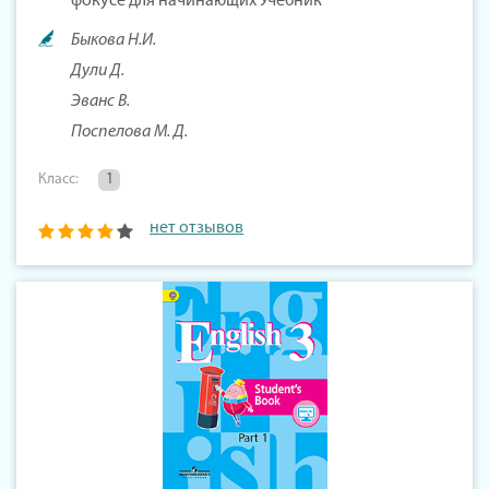
фокусе для начинающих Учебник
Быкова Н.И.
Дули Д.
Эванс В.
Поспелова М. Д.
Класс:
1
нет отзывов