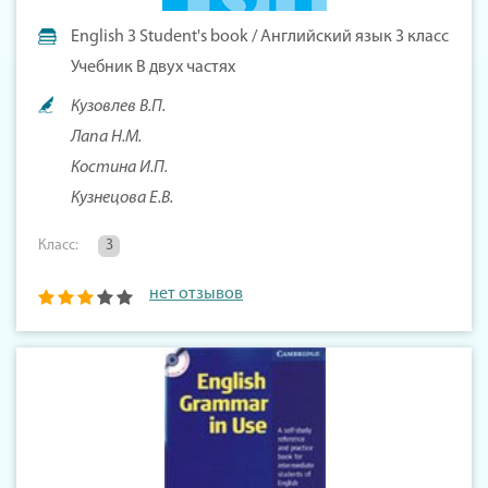
English 3 Student's book / Английский язык 3 класс
Учебник В двух частях
Кузовлев В.П.
Лапа Н.М.
Костина И.П.
Кузнецова Е.В.
Класс:
3
нет отзывов