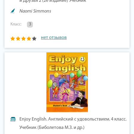
и Друзья 2 (2е издание) Учебник
Naomi Simmons
Класс:
3
нет отзывов
Enjoy English. Английский с удовольствием. 4 класс.
Учебник (Биболетова М.З. и др.)