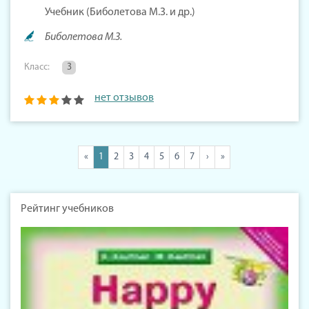
Учебник (Биболетова М.З. и др.)
Биболетова М.З.
Класс:
3
нет отзывов
«
1
2
3
4
5
6
7
›
»
Рейтинг учебников