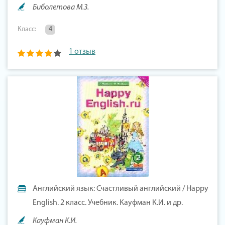
Биболетова М.З.
Класс:
4
1 отзыв
Английский язык: Счастливый английский / Happy
English. 2 класс. Учебник. Кауфман К.И. и др.
Кауфман К.И.