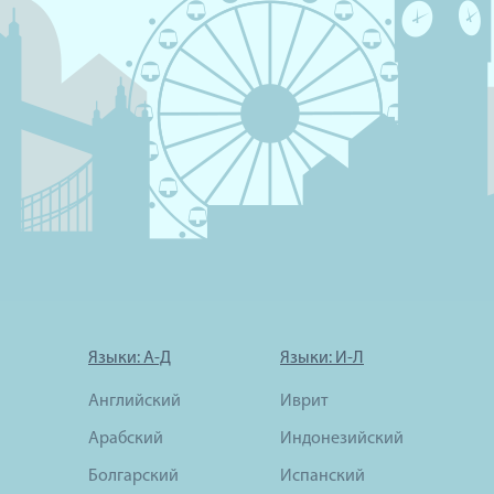
Языки: А-Д
Языки: И-Л
Английский
Иврит
Арабский
Индонезийский
Болгарский
Испанский