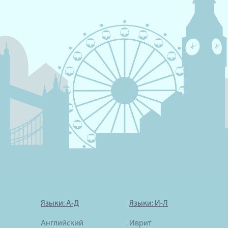
Языки: А-Д
Языки: И-Л
Английский
Иврит