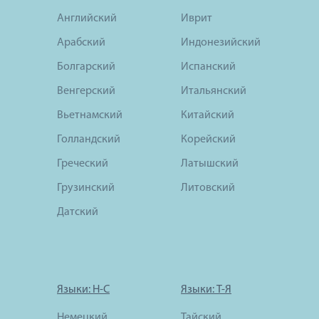
Английский
Иврит
Арабский
Индонезийский
Болгарский
Испанский
Венгерский
Итальянский
Вьетнамский
Китайский
Голландский
Корейский
Греческий
Латышский
Грузинский
Литовский
Датский
Языки: Н-С
Языки: Т-Я
Немецкий
Тайский