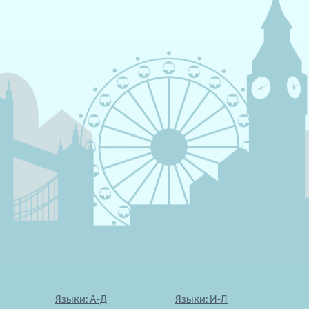
Языки: А-Д
Языки: И-Л