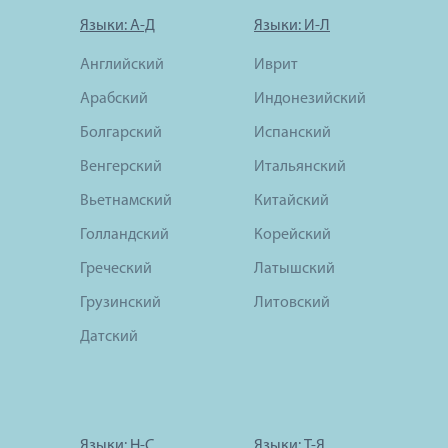
Языки: А-Д
Языки: И-Л
Английский
Иврит
Арабский
Индонезийский
Болгарский
Испанский
Венгерский
Итальянский
Вьетнамский
Китайский
Голландский
Корейский
Греческий
Латышский
Грузинский
Литовский
Датский
Языки: Н-С
Языки: Т-Я