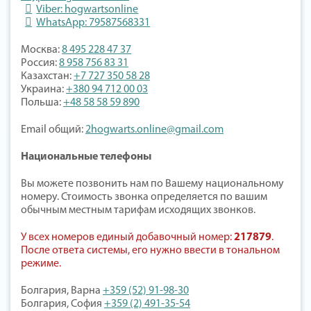
Viber: hogwartsonline
WhatsApp: 79587568331
Москва:
8 495 228 47 37
Россия:
8 958 756 83 31
Казахстан:
+7 727 350 58 28
Украина:
+380 94 712 00 03
Польша:
+48 58 58 59 890
Email общий:
2hogwarts.online@gmail.com
Национальные телефоны
Вы можете позвонить нам по Вашему национальному
номеру. Стоимость звонка определяется по вашим
обычным местным тарифам исходящих звонков.
У всех номеров единый добавочный номер:
217879
.
После ответа системы, его нужно ввести в тональном
режиме.
Болгария, Варна
+359 (52) 91-98-30
Болгария, София
+359 (2) 491-35-54