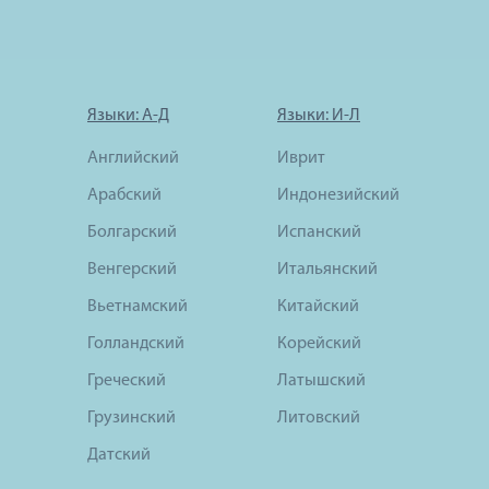
Языки: А-Д
Языки: И-Л
Английский
Иврит
Арабский
Индонезийский
Болгарский
Испанский
Венгерский
Итальянский
Вьетнамский
Китайский
Голландский
Корейский
Греческий
Латышский
Грузинский
Литовский
Датский