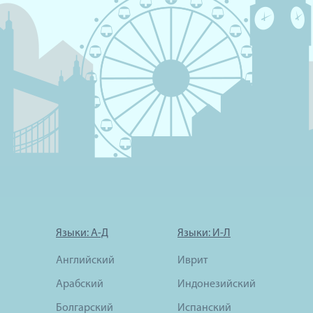
Языки: А-Д
Языки: И-Л
Английский
Иврит
Арабский
Индонезийский
Болгарский
Испанский