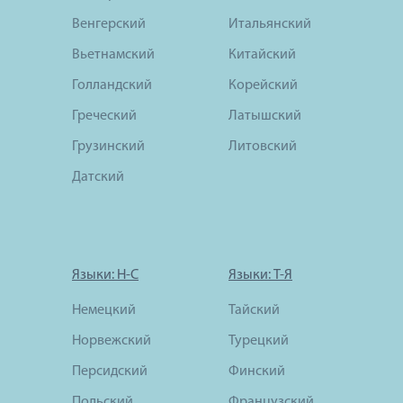
Венгерский
Итальянский
Вьетнамский
Китайский
Голландский
Корейский
Греческий
Латышский
Грузинский
Литовский
Датский
Языки: Н-С
Языки: Т-Я
Немецкий
Тайский
Норвежский
Турецкий
Персидский
Финский
Польский
Французский