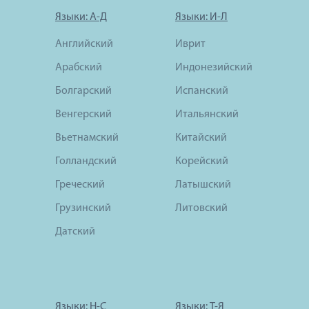
Языки: А-Д
Языки: И-Л
Английский
Иврит
Арабский
Индонезийский
Болгарский
Испанский
Венгерский
Итальянский
Вьетнамский
Китайский
Голландский
Корейский
Греческий
Латышский
Грузинский
Литовский
Датский
Языки: Н-С
Языки: Т-Я