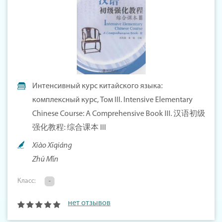
Интенсивный курс китайского языка:
комплексный курс, Том III. Intensive Elementary
Chinese Course: A Comprehensive Book III. 汉语初级
强化教程: 综合课本 III
Xiào Xīqiáng
Zhū Mǐn
Класс:
-
нет отзывов