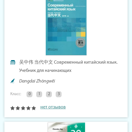
吴中伟 当代中文 Современный китайский язык.
Учебник для начинающих
Dangdai Zhōngwěi
Класс:
0
1
2
3
нет отзывов