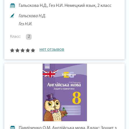
Гальскова Н.Д., Гез Н.И. Немецкий язык, 2 класс
Гальскова Н.Д.
Гез Н.И.
Класс:
2
нет отзывов
Павліченко О.М. Англійська мова. 8 клас: Зошит з