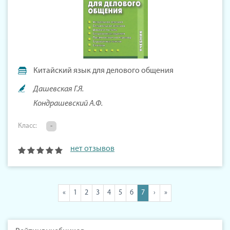
Китайский язык для делового общения
Дашевская Г.Я.
Кондрашевский А.Ф.
Класс:
-
нет отзывов
«
1
2
3
4
5
6
7
›
»