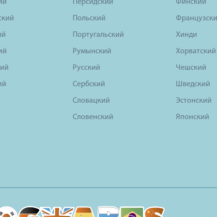
ий
Персидский
Финский
ский
Польский
Французск
ий
Португальский
Хинди
ий
Румынский
Хорватский
ий
Русский
Чешский
ий
Сербский
Шведский
Словацкий
Эстонский
Словенский
Японский