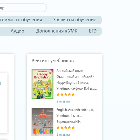
тоимость обучения
Заявка на обучение
Аудио
Дополнения к УМК
ЕГЭ
Рейтинг учебников
Английский язык:
Счастливый английский /
и
Happy English. 3 класс.
Учебник. Кауфман К.И. и др.
2 отзыва
English. Английский язык.
Учебник. 4 класс.
Верещагина И.Н.
2 отзыва