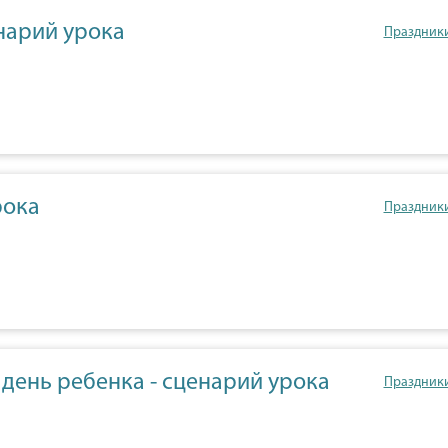
енарий урока
Праздник
рока
Праздник
 день ребенка - сценарий урока
Праздник