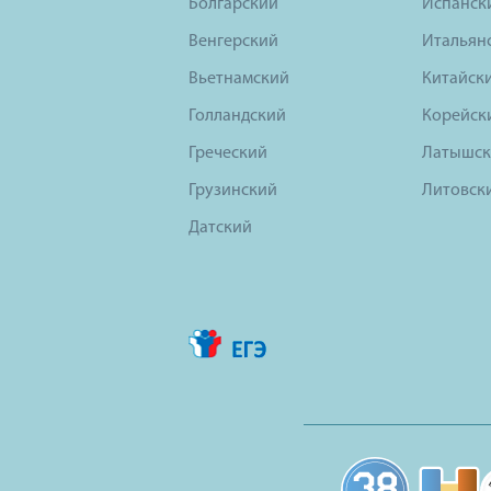
Болгарский
Испанск
Венгерский
Итальян
Вьетнамский
Китайск
Голландский
Корейск
Греческий
Латышск
Грузинский
Литовск
Датский