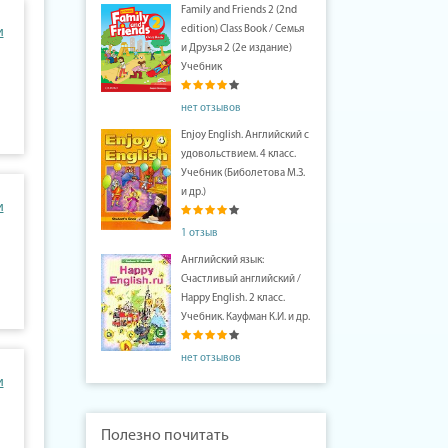
Family and Friends 2 (2nd
edition) Class Book / Семья
и
и Друзья 2 (2е издание)
Учебник
нет отзывов
Enjoy English. Английский с
удовольствием. 4 класс.
Учебник (Биболетова М.З.
и др.)
и
1 отзыв
Английский язык:
Счастливый английский /
Happy English. 2 класс.
Учебник. Кауфман К.И. и др.
нет отзывов
и
Полезно почитать