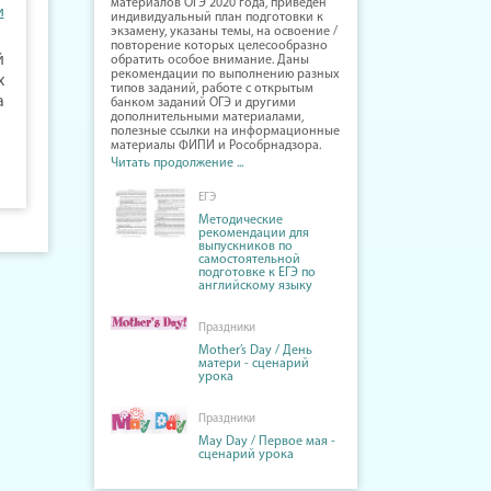
материалов ОГЭ 2020 года, приведён
и
индивидуальный план подготовки к
экзамену, указаны темы, на освоение /
повторение которых целесообразно
й
обратить особое внимание. Даны
рекомендации по выполнению разных
х
типов заданий, работе с открытым
а
банком заданий ОГЭ и другими
дополнительными материалами,
полезные ссылки на информационные
материалы ФИПИ и Рособрнадзора.
Читать продолжение ...
ЕГЭ
Методические
рекомендации для
выпускников по
самостоятельной
подготовке к ЕГЭ по
английскому языку
Праздники
Mother’s Day / День
матери - сценарий
урока
Праздники
May Day / Первое мая -
сценарий урока