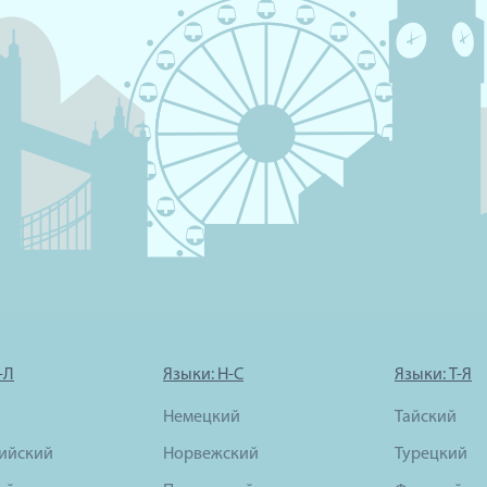
-Л
Языки: Н-С
Языки: Т-Я
Немецкий
Тайский
ийский
Норвежский
Турецкий