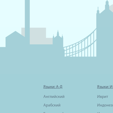
Языки: А-Д
Языки: И
Английский
Иврит
Арабский
Индонез