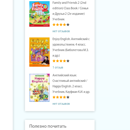
Family and Friends 2 (2nd
edition) Class Book / Семья
и Друзья 2 (2е издание)
Учебник
нет отзывов
Enjoy English. Английский с
удовольствием. 4 класс.
Учебник (Биболетова М.З.
и др.)
1 отзыв
Английский язык:
Счастливый английский /
Happy English. 2 класс.
Учебник. Кауфман К.И. и др.
нет отзывов
Полезно почитать