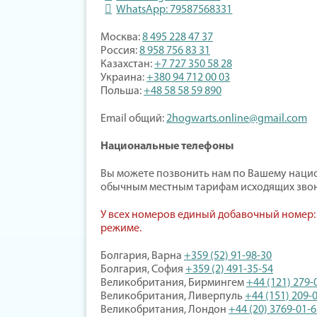
WhatsApp: 79587568331
Москва:
8 495 228 47 37
Россия:
8 958 756 83 31
Казахстан:
+7 727 350 58 28
Украина:
+380 94 712 00 03
Польша:
+48 58 58 59 890
Email общий:
2hogwarts.online@gmail.com
Национальные телефоны
Вы можете позвонить нам по Вашему нацио
обычным местным тарифам исходящих звон
У всех номеров единый добавочный номер
режиме.
Болгария, Варна
+359 (52) 91-98-30
Болгария, София
+359 (2) 491-35-54
Великобритания, Бирмингем
+44 (121) 279-
Великобритания, Ливерпуль
+44 (151) 209-
Великобритания, Лондон
+44 (20) 3769-01-