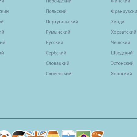
ий
Персидский
Финский
ский
Польский
Французск
ий
Португальский
Хинди
ий
Румынский
Хорватский
ий
Русский
Чешский
ий
Сербский
Шведский
Словацкий
Эстонский
Словенский
Японский