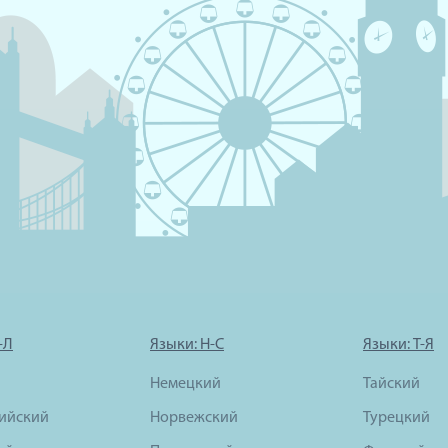
-Л
Языки: Н-С
Языки: Т-Я
Немецкий
Тайский
ийский
Норвежский
Турецкий