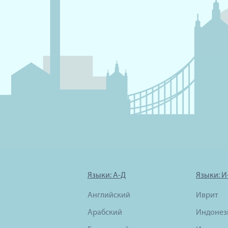
Языки: А-Д
Языки: И
Английский
Иврит
Арабский
Индонез