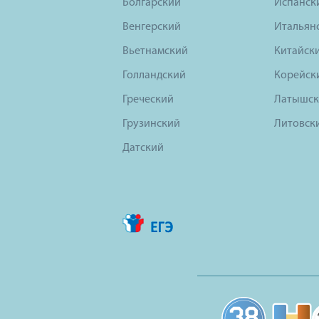
Болгарский
Испанск
Венгерский
Итальян
Вьетнамский
Китайск
Голландский
Корейск
Греческий
Латышск
Грузинский
Литовск
Датский