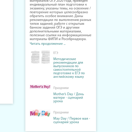
материалов ОГЭ 2020 года, приведён
индивидуальный план подготовки к
экзамену, указаны темы, на освоение /
повторение которых целесообразно
обратить особое внимание. Даны
рекомендации по выполнению разных
типов заданий, работе с открытым
банком заданий ОГЭ и другими
дополнительными материалами,
полезные ссылки на информационные
материалы ФИПИ и Рособрнадзора.
Читать продолжение ...
ЕГЭ
Методические
рекомендации для
выпускников по
самостоятельной
подготовке к ЕГЭ по
английскому языку
Праздники
Mother’s Day / День
матери - сценарий
урока
Праздники
May Day / Первое мая -
сценарий урока