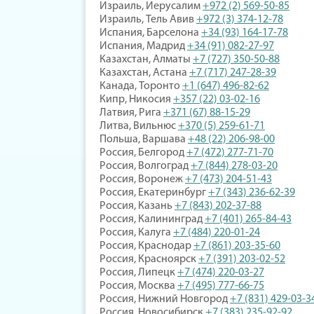
Израиль, Иерусалим
+972 (2) 569-50-85
Израиль, Тель Авив
+972 (3) 374-12-78
Испания, Барселона
+34 (93) 164-17-78
Испания, Мадрид
+34 (91) 082-27-97
Казахстан, Алматы
+7 (727) 350-50-88
Казахстан, Астана
+7 (717) 247-28-39
Канада, Торонто
+1 (647) 496-82-62
Кипр, Никосия
+357 (22) 03-02-16
Латвия, Рига
+371 (67) 88-15-29
Литва, Вильнюс
+370 (5) 259-61-71
Польша, Варшава
+48 (22) 206-98-00
Россия, Белгород
+7 (472) 277-71-70
Россия, Волгоград
+7 (844) 278-03-20
Россия, Воронеж
+7 (473) 204-51-43
Россия, Екатеринбург
+7 (343) 236-62-39
Россия, Казань
+7 (843) 202-37-88
Россия, Калининград
+7 (401) 265-84-43
Россия, Калуга
+7 (484) 220-01-24
Россия, Краснодар
+7 (861) 203-35-60
Россия, Красноярск
+7 (391) 203-02-52
Россия, Липецк
+7 (474) 220-03-27
Россия, Москва
+7 (495) 777-66-75
Россия, Нижний Новгород
+7 (831) 429-03-3
Россия, Новосибирск
+7 (383) 235-92-92