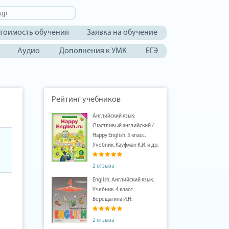
тоимость обучения
Заявка на обучение
Аудио
Дополнения к УМК
ЕГЭ
Рейтинг учебников
Английский язык:
Счастливый английский /
Happy English. 3 класс.
Учебник. Кауфман К.И. и др.
2 отзыва
English. Английский язык.
Учебник. 4 класс.
Верещагина И.Н.
2 отзыва