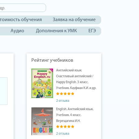
тоимость обучения
Заявка на обучение
Аудио
Дополнения к УМК
ЕГЭ
Рейтинг учебников
Английский язык:
Счастливый английский /
Happy English. 3 класс.
Учебник. Кауфман К.И. и др.
2 отзыва
English. Английский язык.
Учебник. 4 класс.
Верещагина И.Н.
2 отзыва