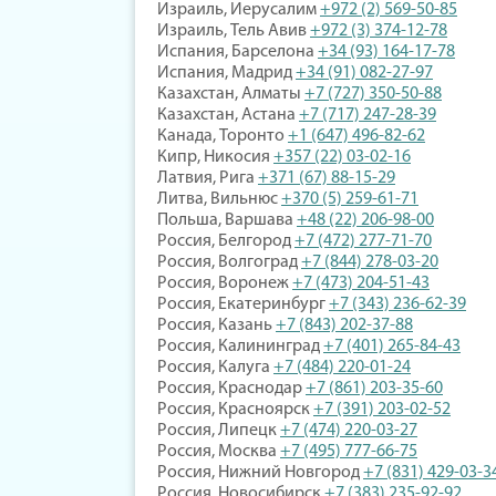
Израиль, Иерусалим
+972 (2) 569-50-85
Израиль, Тель Авив
+972 (3) 374-12-78
Испания, Барселона
+34 (93) 164-17-78
Испания, Мадрид
+34 (91) 082-27-97
Казахстан, Алматы
+7 (727) 350-50-88
Казахстан, Астана
+7 (717) 247-28-39
Канада, Торонто
+1 (647) 496-82-62
Кипр, Никосия
+357 (22) 03-02-16
Латвия, Рига
+371 (67) 88-15-29
Литва, Вильнюс
+370 (5) 259-61-71
Польша, Варшава
+48 (22) 206-98-00
Россия, Белгород
+7 (472) 277-71-70
Россия, Волгоград
+7 (844) 278-03-20
Россия, Воронеж
+7 (473) 204-51-43
Россия, Екатеринбург
+7 (343) 236-62-39
Россия, Казань
+7 (843) 202-37-88
Россия, Калининград
+7 (401) 265-84-43
Россия, Калуга
+7 (484) 220-01-24
Россия, Краснодар
+7 (861) 203-35-60
Россия, Красноярск
+7 (391) 203-02-52
Россия, Липецк
+7 (474) 220-03-27
Россия, Москва
+7 (495) 777-66-75
Россия, Нижний Новгород
+7 (831) 429-03-3
Россия, Новосибирск
+7 (383) 235-92-92