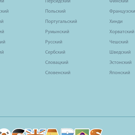
ий
Персидский
Финский
ский
Польский
Французск
ий
Португальский
Хинди
ий
Румынский
Хорватский
ий
Русский
Чешский
ий
Сербский
Шведский
Словацкий
Эстонский
Словенский
Японский