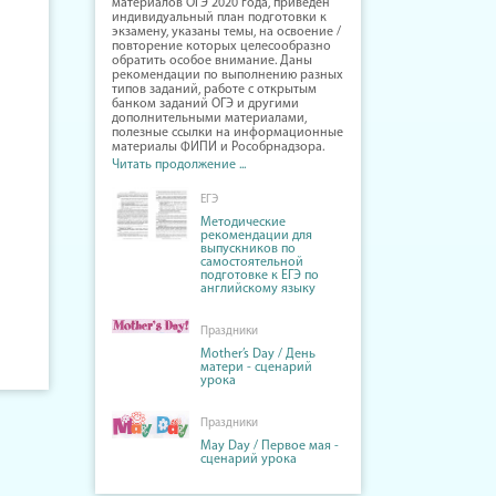
материалов ОГЭ 2020 года, приведён
индивидуальный план подготовки к
экзамену, указаны темы, на освоение /
повторение которых целесообразно
обратить особое внимание. Даны
рекомендации по выполнению разных
типов заданий, работе с открытым
банком заданий ОГЭ и другими
дополнительными материалами,
полезные ссылки на информационные
материалы ФИПИ и Рособрнадзора.
Читать продолжение ...
ЕГЭ
Методические
рекомендации для
выпускников по
самостоятельной
подготовке к ЕГЭ по
английскому языку
Праздники
Mother’s Day / День
матери - сценарий
урока
Праздники
May Day / Первое мая -
сценарий урока