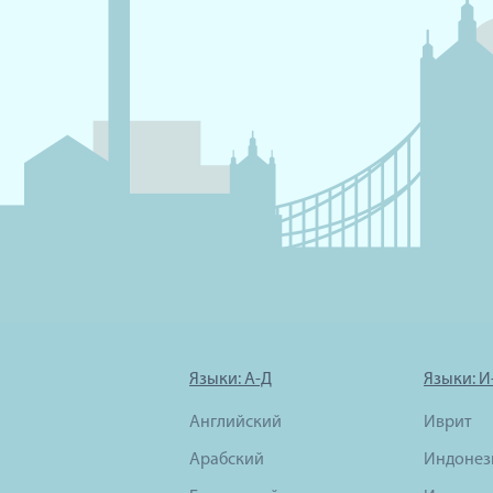
Языки: А-Д
Языки: И
Английский
Иврит
Арабский
Индонез