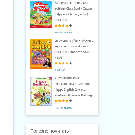
Family and Friends 2 (2nd
edition) Class Book / Семья
и Друзья 2 (2е издание)
Учебник
нет отзывов
Enjoy English. Английский с
удовольствием. 4 класс.
Учебник (Биболетова М.З.
и др.)
1 отзыв
Английский язык:
Счастливый английский /
Happy English. 2 класс.
Учебник. Кауфман К.И. и др.
нет отзывов
Полезно почитать