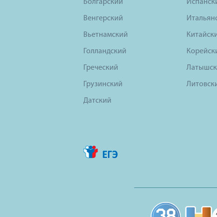
Болгарский
Испанск
Венгерский
Итальян
Вьетнамский
Китайск
Голландский
Корейск
Греческий
Латышск
Грузинский
Литовск
Датский