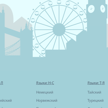
-Л
Языки: Н-С
Языки: Т-Я
Немецкий
Тайский
ийский
Норвежский
Турецкий