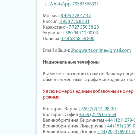
WhatsApp: 79587568331
Москва:
8 495 228 47 37
Россия:
8 958 756 83 31
Казахстан:
+7 727 350 58 28
Украина:
+380 94 712 00 03
Польша:
+48 58 58 59 890
Email общий:
2hogwarts.online@gmail.com
Национальные телефоны
Вы можете позвонить нам по Вашему нацио
обычным местным тарифам исходящих звон
У всех номеров единый добавочный номер
режиме.
Болгария, Варна
+359 (52) 91-98-30
Болгария, София
+359 (2) 491-35-54
Великобритания, Бирмингем
+44 (121) 279-
Великобритания, Ливерпуль
+44 (151) 209-
Великобритания, Лондон
+44 (20) 3769-01-