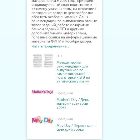
материалов ОГЭ 2020 года, приведён
индивидуальный план подготовки к
экзамену, указаны темы, на освоение /
повторение которых целесообразно
обратить особое внимание. Даны
рекомендации по выполнению разных
типов заданий, работе с открытым
банком заданий ОГЭ и другими
дополнительными материалами,
полезные ссылки на информационные
материалы ФИПИ и Рособрнадзора.
Читать продолжение ...
ЕГЭ
Методические
рекомендации для
выпускников по
самостоятельной
подготовке к ЕГЭ по
английскому языку
Праздники
Mother’s Day / День
матери - сценарий
урока
Праздники
May Day / Первое мая -
сценарий урока