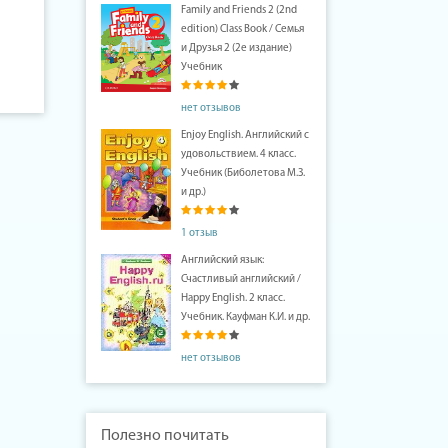
Family and Friends 2 (2nd
edition) Class Book / Семья
и Друзья 2 (2е издание)
Учебник
нет отзывов
Enjoy English. Английский с
удовольствием. 4 класс.
Учебник (Биболетова М.З.
и др.)
1 отзыв
Английский язык:
Счастливый английский /
Happy English. 2 класс.
Учебник. Кауфман К.И. и др.
нет отзывов
Полезно почитать