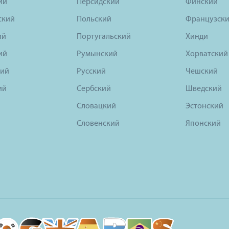
ий
Персидский
Финский
ский
Польский
Французск
ий
Португальский
Хинди
ий
Румынский
Хорватский
ий
Русский
Чешский
ий
Сербский
Шведский
Словацкий
Эстонский
Словенский
Японский