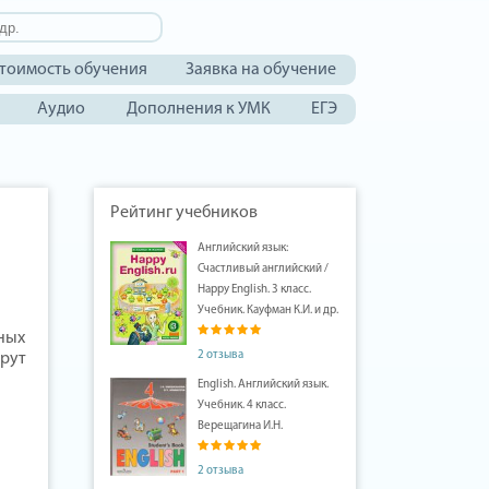
тоимость обучения
Заявка на обучение
Аудио
Дополнения к УМК
ЕГЭ
Рейтинг учебников
Английский язык:
Счастливый английский /
Happy English. 3 класс.
Учебник. Кауфман К.И. и др.
ных
2 отзыва
рут
English. Английский язык.
Учебник. 4 класс.
Верещагина И.Н.
2 отзыва