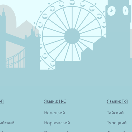
-Л
Языки: Н-С
Языки: Т-Я
Немецкий
Тайский
ийский
Норвежский
Турецкий