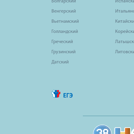
Болгарский
Испанск
Венгерский
Итальян
Вьетнамский
Китайск
Голландский
Корейск
Греческий
Латышск
Грузинский
Литовск
Датский