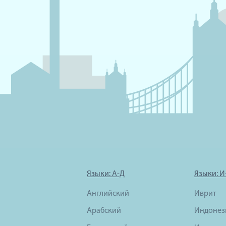
Языки: А-Д
Языки: И
Английский
Иврит
Арабский
Индонез