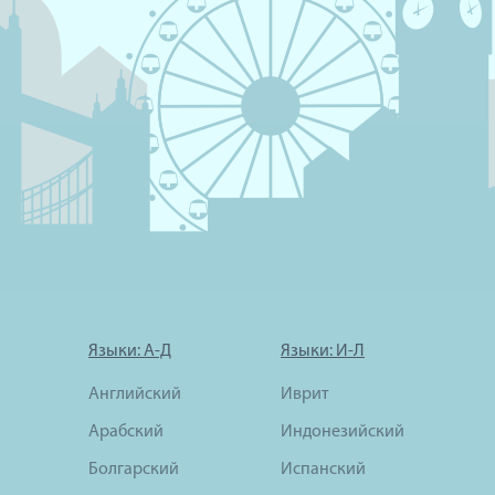
Языки: А-Д
Языки: И-Л
Английский
Иврит
Арабский
Индонезийский
Болгарский
Испанский