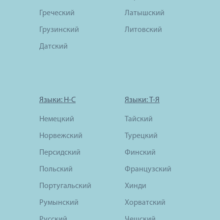
Греческий
Латышский
Грузинский
Литовский
Датский
Языки: Н-С
Языки: Т-Я
Немецкий
Тайский
Норвежский
Турецкий
Персидский
Финский
Польский
Французский
Португальский
Хинди
Румынский
Хорватский
Русский
Чешский