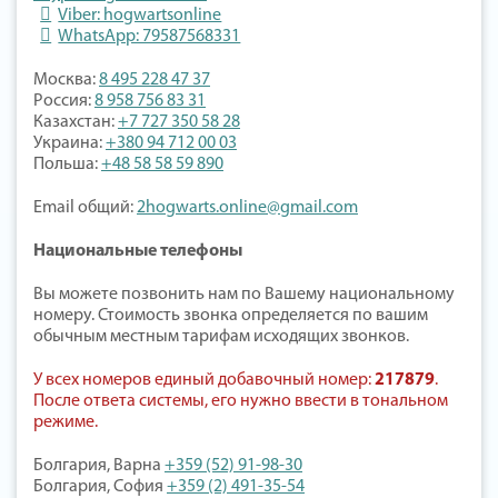
Viber: hogwartsonline
WhatsApp: 79587568331
Москва:
8 495 228 47 37
Россия:
8 958 756 83 31
Казахстан:
+7 727 350 58 28
Украина:
+380 94 712 00 03
Польша:
+48 58 58 59 890
Email общий:
2hogwarts.online@gmail.com
Национальные телефоны
Вы можете позвонить нам по Вашему национальному
номеру. Стоимость звонка определяется по вашим
обычным местным тарифам исходящих звонков.
У всех номеров единый добавочный номер:
217879
.
После ответа системы, его нужно ввести в тональном
режиме.
Болгария, Варна
+359 (52) 91-98-30
Болгария, София
+359 (2) 491-35-54