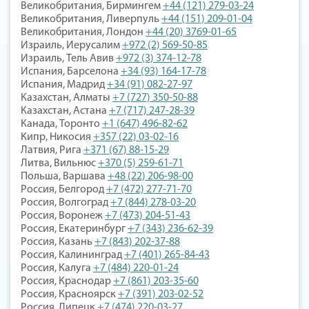
Великобритания, Бирмингем
+44 (121) 279-03-24
Великобритания, Ливерпуль
+44 (151) 209-01-04
Великобритания, Лондон
+44 (20) 3769-01-65
Израиль, Иерусалим
+972 (2) 569-50-85
Израиль, Тель Авив
+972 (3) 374-12-78
Испания, Барселона
+34 (93) 164-17-78
Испания, Мадрид
+34 (91) 082-27-97
Казахстан, Алматы
+7 (727) 350-50-88
Казахстан, Астана
+7 (717) 247-28-39
Канада, Торонто
+1 (647) 496-82-62
Кипр, Никосия
+357 (22) 03-02-16
Латвия, Рига
+371 (67) 88-15-29
Литва, Вильнюс
+370 (5) 259-61-71
Польша, Варшава
+48 (22) 206-98-00
Россия, Белгород
+7 (472) 277-71-70
Россия, Волгоград
+7 (844) 278-03-20
Россия, Воронеж
+7 (473) 204-51-43
Россия, Екатеринбург
+7 (343) 236-62-39
Россия, Казань
+7 (843) 202-37-88
Россия, Калининград
+7 (401) 265-84-43
Россия, Калуга
+7 (484) 220-01-24
Россия, Краснодар
+7 (861) 203-35-60
Россия, Красноярск
+7 (391) 203-02-52
Россия, Липецк
+7 (474) 220-03-27