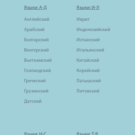
Языки: А-Д
Языки: И-Л
Английский
Иврит
Арабский
Индонезийский
Болгарский
Испанский
Венгерский
Итальянский
Вьетнамский
Китайский
Голландский
Корейский
Греческий
Латышский
Грузинский
Литовский
Датский
Языки: Н-С
Языки: Т-Я