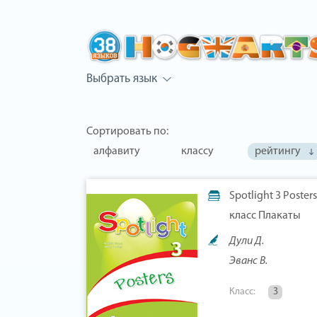
Выбрать язык
Сортировать по:
алфавиту
классу
рейтингу
Spotlight 3 Poster
класс Плакаты
Дули Д.
Эванс В.
Класс:
3