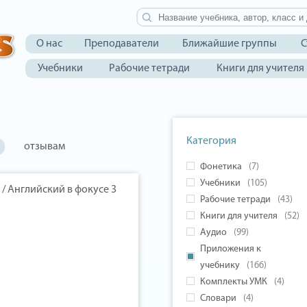
О нас
Преподаватели
Ближайшие группы
С
Учебники
Рабочие тетради
Книги для учителя
Категория
отзывам
Фонетика
(7)
Учебники
(105)
s / Английский в фокусе 3
Рабочие тетради
(43)
Книги для учителя
(52)
Аудио
(99)
Приложения к
учебнику
(166)
Комплекты УМК
(4)
Словари
(4)