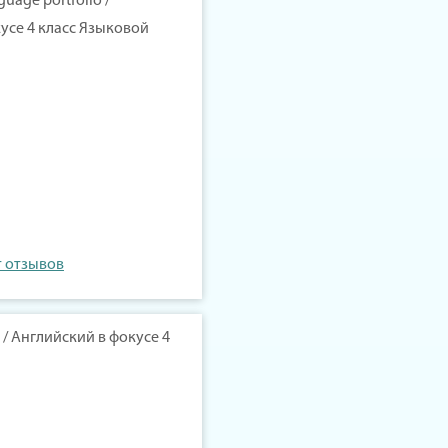
guage portfolio /
усе 4 класс Языковой
т отзывов
s / Английский в фокусе 4