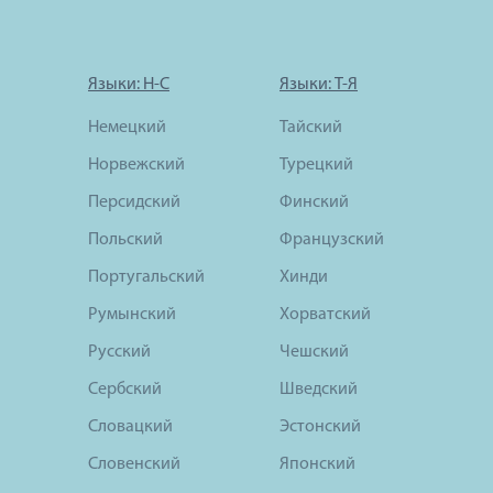
Языки: Н-С
Языки: Т-Я
Немецкий
Тайский
Норвежский
Турецкий
Персидский
Финский
Польский
Французский
Португальский
Хинди
Румынский
Хорватский
Русский
Чешский
Сербский
Шведский
Словацкий
Эстонский
Словенский
Японский