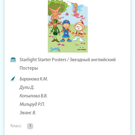
Starlight Starter Posters / Звездный английский
Постеры
Баранова К.М.
Дули Д.
Копылова В.В.
Мильруд Р.П.
Эванс В.
Класс:
1