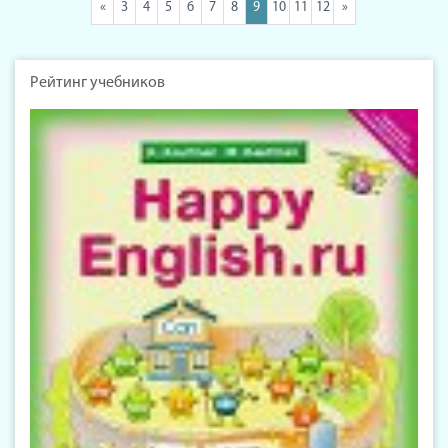
«
3
4
5
6
7
8
9
10
11
12
»
Рейтинг учебников