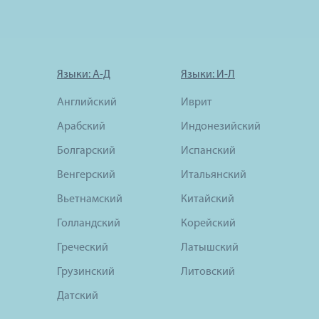
Языки: А-Д
Языки: И-Л
Английский
Иврит
Арабский
Индонезийский
Болгарский
Испанский
Венгерский
Итальянский
Вьетнамский
Китайский
Голландский
Корейский
Греческий
Латышский
Грузинский
Литовский
Датский