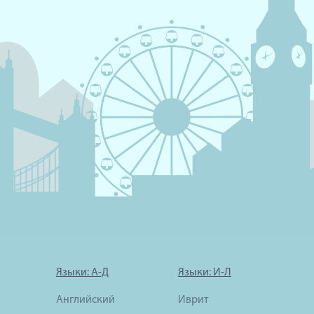
Языки: А-Д
Языки: И-Л
Английский
Иврит