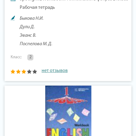
Рабочая тетрадь
Быкова Н.И.
Дули Д.
Эванс В.
Поспелова М. Д.
Класс:
2
нет отзывов