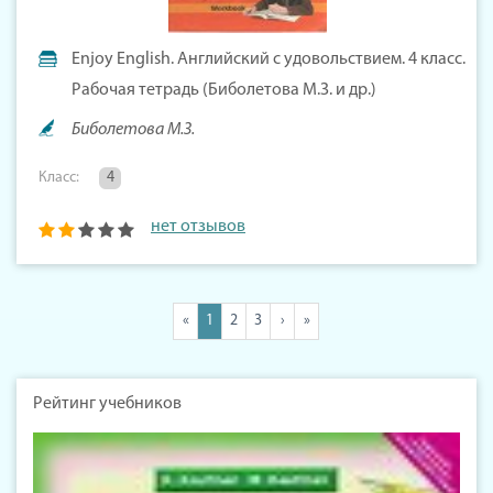
Enjoy English. Английский с удовольствием. 4 класс.
Рабочая тетрадь (Биболетова М.З. и др.)
Биболетова М.З.
Класс:
4
нет отзывов
«
1
2
3
›
»
Рейтинг учебников