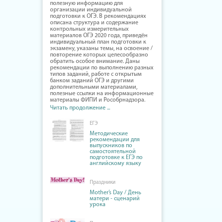
полезную информацию для
организации индивидуальной
подготовки к ОГЭ. В рекомендациях
описана структура и содержание
контрольных измерительных
материалов ОГЭ 2020 года, приведён
индивидуальный план подготовки к
экзамену, указаны темы, на освоение /
повторение которых целесообразно
обратить особое внимание. Даны
рекомендации по выполнению разных
типов заданий, работе с открытым
банком заданий ОГЭ и другими
дополнительными материалами,
полезные ссылки на информационные
материалы ФИПИ и Рособрнадзора.
Читать продолжение ...
ЕГЭ
Методические
рекомендации для
выпускников по
самостоятельной
подготовке к ЕГЭ по
английскому языку
Праздники
Mother’s Day / День
матери - сценарий
урока