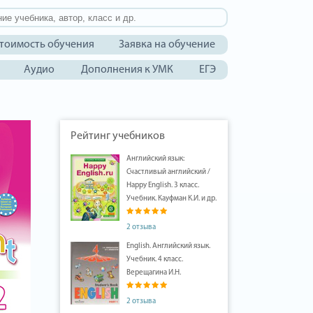
тоимость обучения
Заявка на обучение
Аудио
Дополнения к УМК
ЕГЭ
Рейтинг учебников
Английский язык:
Счастливый английский /
Happy English. 3 класс.
Учебник. Кауфман К.И. и др.
2 отзыва
English. Английский язык.
Учебник. 4 класс.
Верещагина И.Н.
2 отзыва