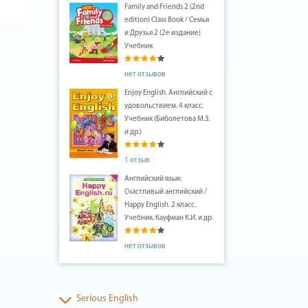
Family and Friends 2 (2nd
edition) Class Book / Семья
и Друзья 2 (2е издание)
Учебник
нет отзывов
Enjoy English. Английский с
удовольствием. 4 класс.
Учебник (Биболетова М.З.
и др.)
1 отзыв
Английский язык:
Счастливый английский /
Happy English. 2 класс.
Учебник. Кауфман К.И. и др.
нет отзывов
Serious English