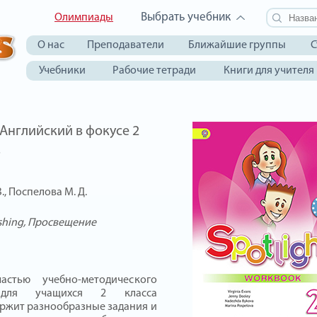
Выбрать учебник
Олимпиады
О нас
Преподаватели
Ближайшие группы
С
Учебники
Рабочие тетради
Книги для учителя
/ Английский в фокусе 2
ь
В., Поспелова М. Д.
shing
Просвещение
астью учебно-методического
 для учащихся 2 класса
ржит разнообразные задания и