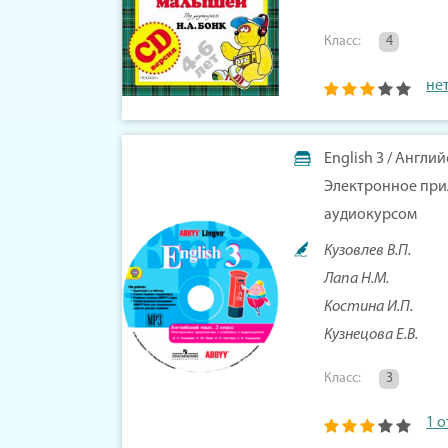
Класс:
4
не
English 3 / Англи
Электронное при
аудиокурсом
Кузовлев В.П.
Лапа Н.М.
Костина И.П.
Кузнецова Е.В.
Класс:
3
1 