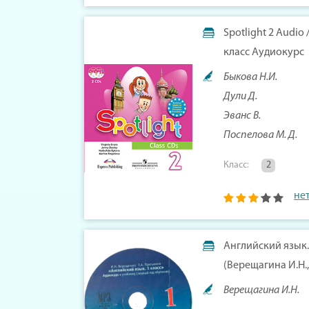
Spotlight 2 Audio
класс Аудиокурс
Быкова Н.И.
Дули Д.
Эванс В.
Поспелова М. Д.
Класс:
2
не
Английский язык. 
(Верещагина И.Н.,
Верещагина И.Н.