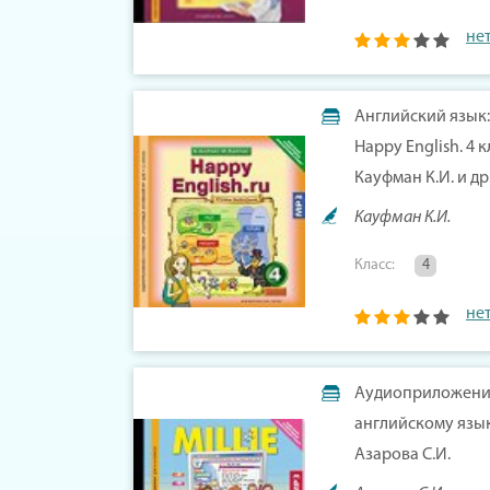
не
Английский язык:
Happy English. 4
Кауфман К.И. и др
Кауфман К.И.
Класс:
4
не
Аудиоприложение
английскому языку
Азарова С.И.