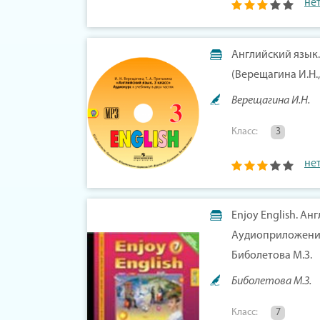
не
Английский язык. 
(Верещагина И.Н.,
Верещагина И.Н.
Класс:
3
не
Enjoy English. Ан
Аудиоприложение 
Биболетова М.З.
Биболетова М.З.
Класс:
7