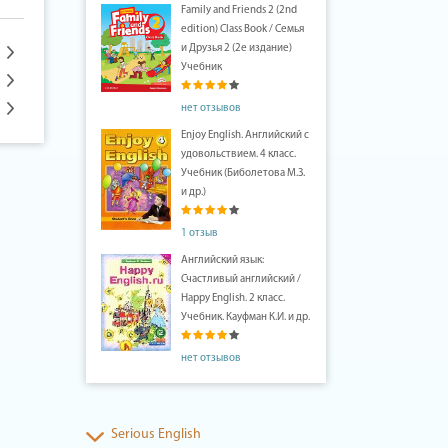
Family and Friends 2 (2nd
edition) Class Book / Семья
и Друзья 2 (2е издание)
Учебник
нет отзывов
Enjoy English. Английский с
удовольствием. 4 класс.
Учебник (Биболетова М.З.
и др.)
1 отзыв
Английский язык:
Счастливый английский /
Happy English. 2 класс.
Учебник. Кауфман К.И. и др.
нет отзывов
Serious English