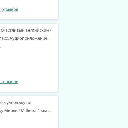
т отзывов
 Счастливый английский /
 класс. Аудиоприложение.
.
т отзывов
 к учебнику по
 Милли / Millie за 4 класс.