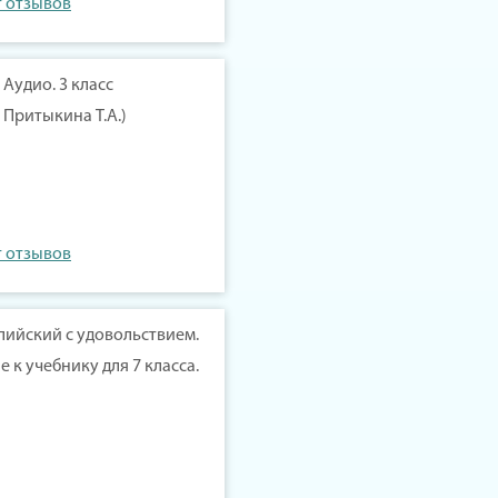
т отзывов
Аудио. 3 класс
 Притыкина Т.А.)
т отзывов
глийский с удовольствием.
к учебнику для 7 класса.