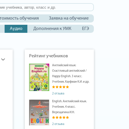
тоимость обучения
Заявка на обучение
Аудио
Дополнения к УМК
ЕГЭ
Рейтинг учебников
Английский язык:
Счастливый английский /
Happy English. 3 класс.
Учебник. Кауфман К.И. и др.
2 отзыва
English. Английский язык.
Учебник. 4 класс.
Верещагина И.Н.
2 отзыва