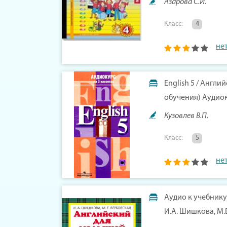
Азарова С.И.
Класс:
4
не
English 5 / Англий
обучения) Аудио
Кузовлев В.П.
Класс:
5
не
Аудио к учебник
И.А. Шишкова, М.