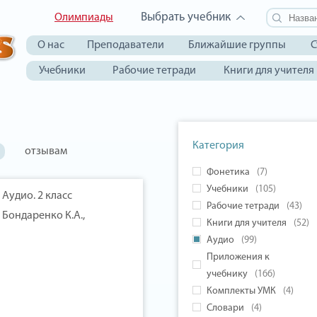
Выбрать учебник
Олимпиады
О нас
Преподаватели
Ближайшие группы
С
Учебники
Рабочие тетради
Книги для учителя
Категория
отзывам
Фонетика
(7)
Учебники
(105)
Аудио. 2 класс
Рабочие тетради
(43)
 Бондаренко К.А.,
Книги для учителя
(52)
Аудио
(99)
Приложения к
учебнику
(166)
Комплекты УМК
(4)
Словари
(4)