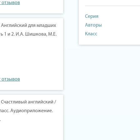
т отзывов
Серия
Авторы
у Английский для младших
Класс
 1 и 2. И.А. Шишкова, М.Е.
т отзывов
 Счастливый английский /
 класс. Аудиоприложение.
.