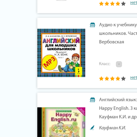
не
Аудио к учебник
школьников. Часть
Вербовская
Класс:
-
не
Английский язык:
Happy English. 3
Кауфман К.И. и др
Кауфман К.И.