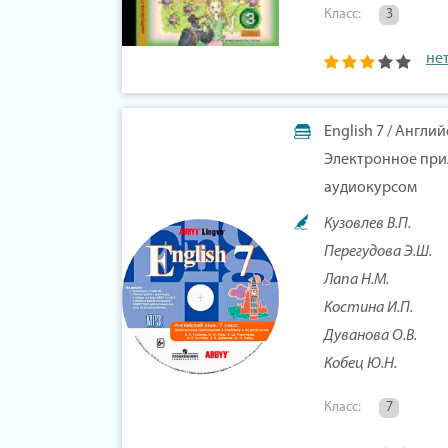
Класс:
3
не
English 7 / Англи
Электронное при
аудиокурсом
Кузовлев В.П.
Перегудова Э.Ш.
Лапа Н.М.
Костина И.П.
Дуванова О.В.
Кобец Ю.Н.
Класс:
7