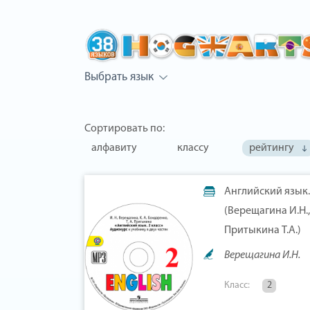
Выбрать язык
Сортировать по:
алфавиту
классу
рейтингу
Английский язык. 
(Верещагина И.Н.,
Притыкина Т.А.)
Верещагина И.Н.
Класс:
2