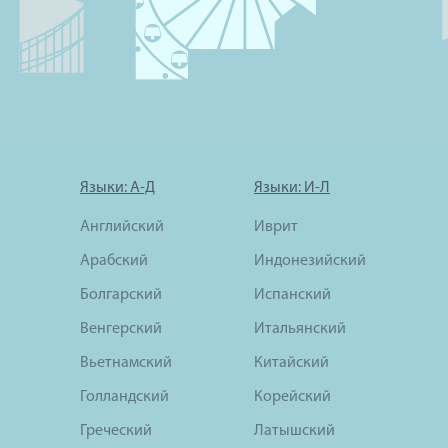
Языки: А-Д
Языки: И-Л
Английский
Иврит
Арабский
Индонезийский
Болгарский
Испанский
Венгерский
Итальянский
Вьетнамский
Китайский
Голландский
Корейский
Греческий
Латышский