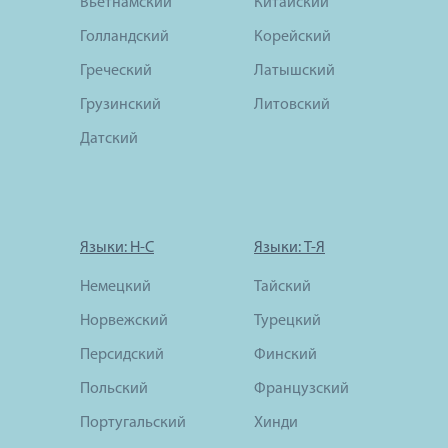
Вьетнамский
Китайский
Голландский
Корейский
Греческий
Латышский
Грузинский
Литовский
Датский
Языки: Н-С
Языки: Т-Я
Немецкий
Тайский
Норвежский
Турецкий
Персидский
Финский
Польский
Французский
Португальский
Хинди