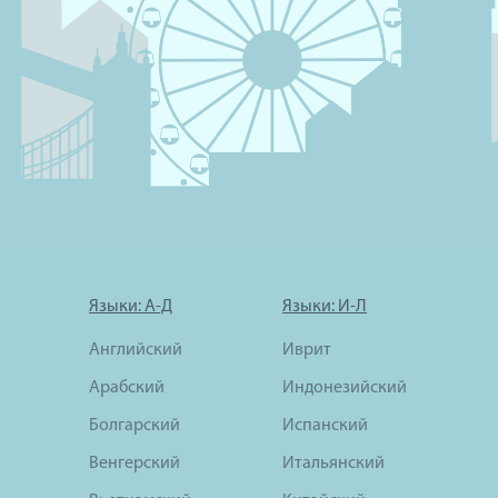
Языки: А-Д
Языки: И-Л
Английский
Иврит
Арабский
Индонезийский
Болгарский
Испанский
Венгерский
Итальянский