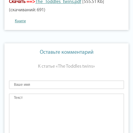
Скачать
==>
The_Toddles_twins.pdf
[555.51 Kb]
(скачиваний: 691)
Книги
Оставьте комментарий
К статье «The Toddles twins»