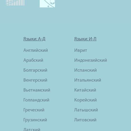
Языки: А-Д
Языки: И-Л
Английский
Иврит
Арабский
Индонезийский
Болгарский
Испанский
Венгерский
Итальянский
Вьетнамский
Китайский
Голландский
Корейский
Греческий
Латышский
Грузинский
Литовский
Датский