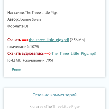
Название:
The Three Little Pigs
Автор:
Joanne Swan
Формат:
PDF
Скачать
==>
the_three_little_pigs.pdf
[2.56 Mb]
(скачиваний: 1079)
Скачать
аудиозапись
==>
The_Three_Little_Pigs.mp3
[6.42 Mb] (скачиваний: 706)
Книги
Оставьте комментарий
К статье «The Three Little Pigs»