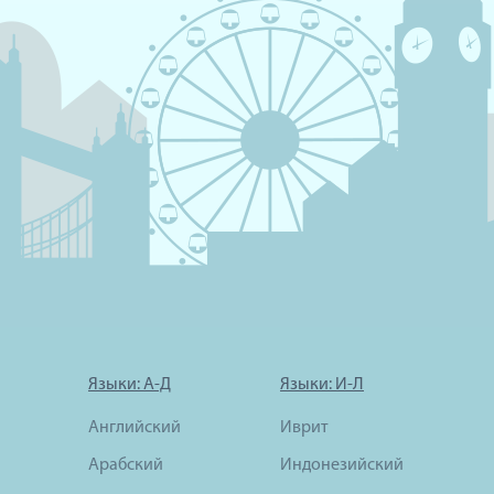
Языки: А-Д
Языки: И-Л
Английский
Иврит
Арабский
Индонезийский