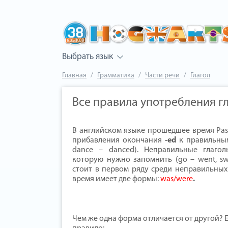
Выбрать язык
Главная
Грамматика
Части речи
Глагол
Все правила употребления г
В английском языке прошедшее время Past
прибавления окончания
-ed
к правильным 
dance – danced). Неправильные глаго
которую нужно запомнить (go – went, s
стоит в первом ряду среди неправильных
время имеет две формы:
was/were
.
Чем же одна форма отличается от другой? 