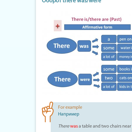
Оборот there was/were
For example
Например
There
was
a table and two chairs nea