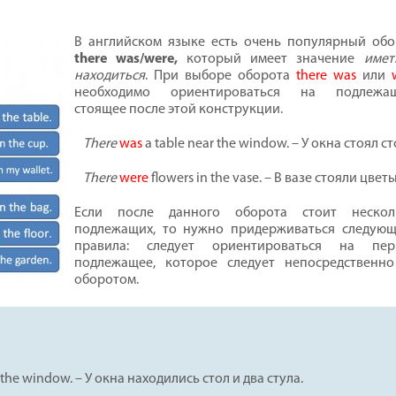
В английском языке есть очень популярный обо
there was/were
,
который имеет значение
имет
находиться
. При выборе оборота
there was
или
необходимо ориентироваться на подлежащ
стоящее после этой конструкции.
There
was
a table near the window. – У окна стоял ст
There
were
flowers in the vase. – В вазе стояли цветы
Если после данного оборота стоит нескол
подлежащих, то нужно придерживаться следующ
правила: следует ориентироваться на пер
подлежащее, которое следует непосредственно
оборотом.
r the window. – У окна находились стол и два стула.