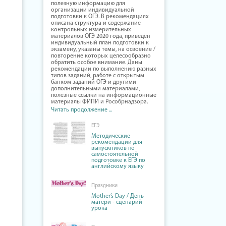
полезную информацию для
организации индивидуальной
подготовки к ОГЭ. В рекомендациях
описана структура и содержание
контрольных измерительных
материалов ОГЭ 2020 года, приведён
индивидуальный план подготовки к
экзамену, указаны темы, на освоение /
повторение которых целесообразно
обратить особое внимание. Даны
рекомендации по выполнению разных
типов заданий, работе с открытым
банком заданий ОГЭ и другими
дополнительными материалами,
полезные ссылки на информационные
материалы ФИПИ и Рособрнадзора.
Читать продолжение ...
ЕГЭ
Методические
рекомендации для
выпускников по
самостоятельной
подготовке к ЕГЭ по
английскому языку
Праздники
Mother’s Day / День
матери - сценарий
урока