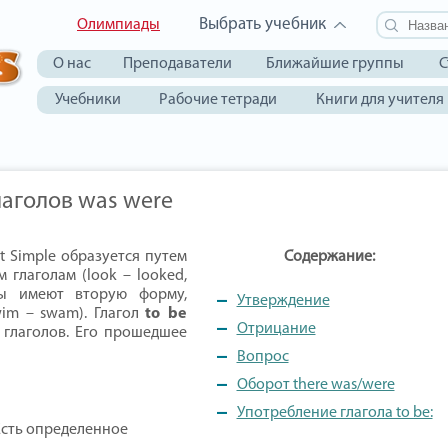
Выбрать учебник
Олимпиады
О нас
Преподаватели
Ближайшие группы
С
Учебники
Рабочие тетради
Книги для учителя
лаголов was were
 Simple образуется путем
Содержание:
глаголам (look – looked,
лы имеют вторую форму,
Утверждение
wim – swam). Глагол
to be
Отрицание
 глаголов. Его прошедшее
Вопрос
Оборот there was/were
Употребление глагола to be:
Есть определенное