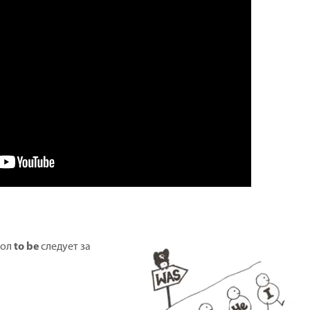
гол
to
be
следует за