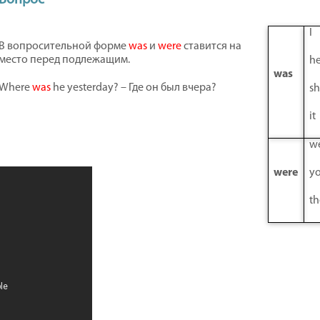
I
В вопросительной форме
was
и
were
ставится на
место перед подлежащим.
h
was
Where
was
he yesterday? – Где он был вчера?
s
it
w
were
y
th