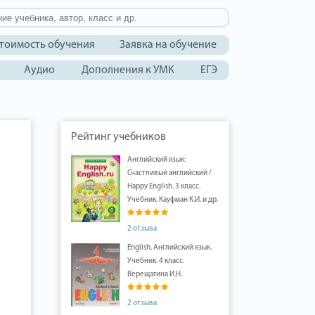
тоимость обучения
Заявка на обучение
Аудио
Дополнения к УМК
ЕГЭ
Рейтинг учебников
Английский язык:
Счастливый английский /
Happy English. 3 класс.
Учебник. Кауфман К.И. и др.
2 отзыва
English. Английский язык.
Учебник. 4 класс.
Верещагина И.Н.
2 отзыва