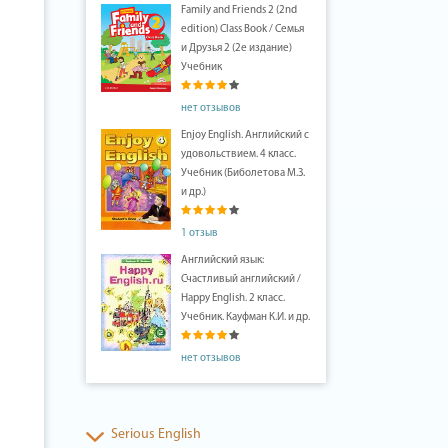
Family and Friends 2 (2nd
edition) Class Book / Семья
и Друзья 2 (2е издание)
Учебник
нет отзывов
Enjoy English. Английский с
удовольствием. 4 класс.
Учебник (Биболетова М.З.
и др.)
1 отзыв
Английский язык:
Счастливый английский /
Happy English. 2 класс.
Учебник. Кауфман К.И. и др.
нет отзывов
Serious English