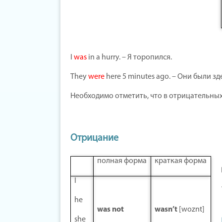
I
was
in a hurry. – Я торопился.
They
were
here 5 minutes ago. – Они были зд
Необходимо отметить, что в отрицательны
Отрицание
полная форма
краткая форма
I
he
was
not
wasn
’
t
[woznt]
she