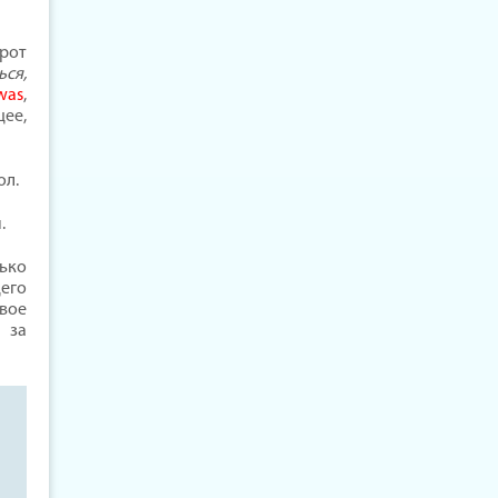
рот
ься,
was
,
ее,
ол.
.
ько
его
вое
 за