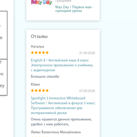
Праздники
May Day / Первое мая -
сценарий урока
e
Отзывы
he
Наталья
21.09.2020
English 8 / Английский язык 8 класс
e
Электронное приложение к учебнику
с аудиокурсом
ou
Большое спасибо
Юлия
ey
07.09.2020
Spotlight 3 Interactive Whiteboard
Software / Английский в фокусе 3 класс
Программное обеспечение для
интерактивной доски
Очень нравится данное приложение,
удобно с ним работать.
Ляпко Валентина Михайловна