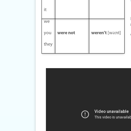
it
we
you
were not
weren’t
[wə:nt]
they