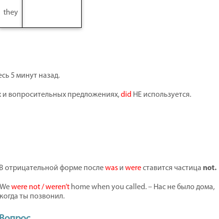
they
есь 5 минут назад.
х и вопросительных предложениях,
did
НЕ используется.
В отрицательной форме после
was
и
were
ставится частица
not
.
We
were not / weren’t
home when you called. – Нас не было дома,
когда ты позвонил.
Вопрос