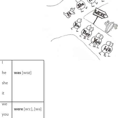
I
he
was
[wɒz]
she
it
we
were
[wɜː], [wə]
you