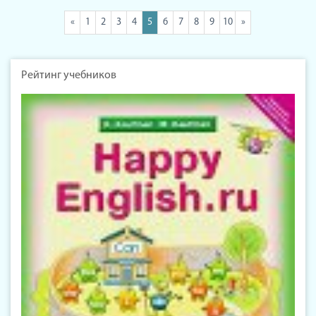
«
1
2
3
4
5
6
7
8
9
10
»
Рейтинг учебников