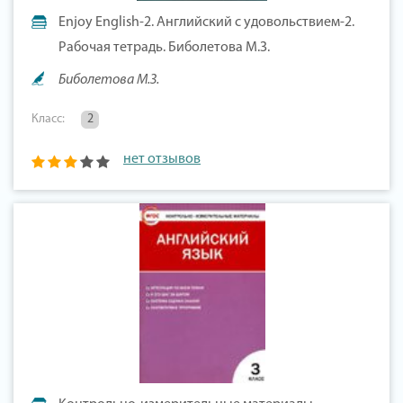
Enjoy English-2. Английский с удовольствием-2.
Рабочая тетрадь. Биболетова М.З.
Биболетова М.З.
Класс:
2
нет отзывов