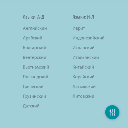
Языки: А-Д
Языки: И-Л
Английский
Иврит
Арабский
Индонезийский
Болгарский
Испанский
Венгерский
Итальянский
Вьетнамский
Китайский
Голландский
Корейский
Греческий
Латышский
Грузинский
Литовский
Датский