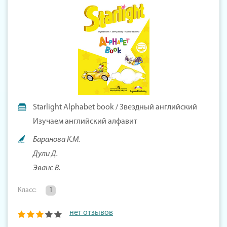
Starlight Alphabet book / Звездный английский
Изучаем английский алфавит
Баранова К.М.
Дули Д.
Эванс В.
Класс:
1
нет отзывов