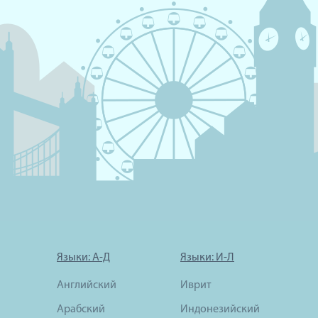
Языки: А-Д
Языки: И-Л
Английский
Иврит
Арабский
Индонезийский