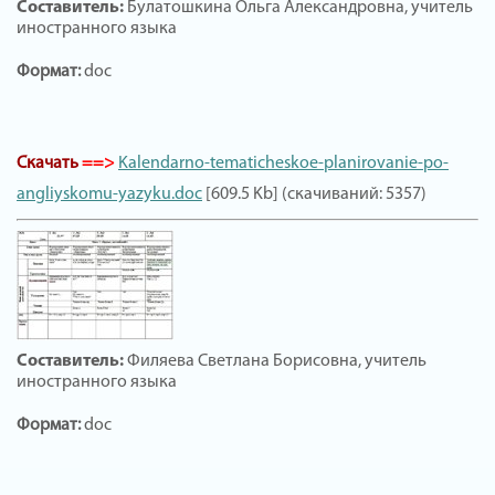
Составитель:
Булатошкина Ольга Александровна, учитель
иностранного языка
Формат:
doc
Скачать
==>
Kalendarno-tematicheskoe-planirovanie-po-
angliyskomu-yazyku.doc
[609.5 Kb] (скачиваний: 5357)
Составитель:
Филяева Светлана Борисовна, учитель
иностранного языка
Формат:
doc