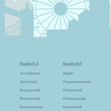
Языки: А-Д
Языки: И-Л
Английский
Иврит
Арабский
Индонезийский
Болгарский
Испанский
Венгерский
Итальянский
Вьетнамский
Китайский