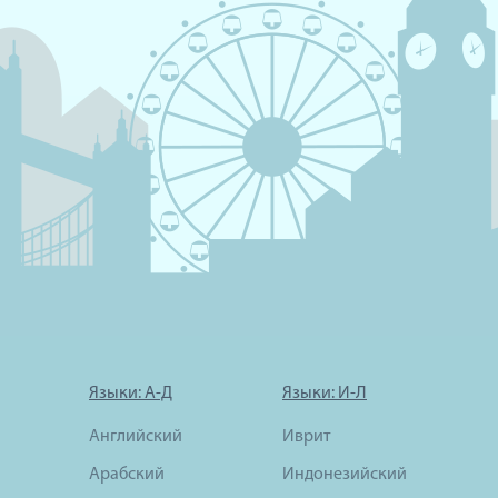
Языки: А-Д
Языки: И-Л
Английский
Иврит
Арабский
Индонезийский