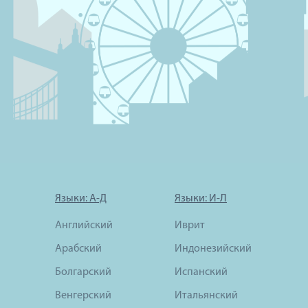
Языки: А-Д
Языки: И-Л
Английский
Иврит
Арабский
Индонезийский
Болгарский
Испанский
Венгерский
Итальянский