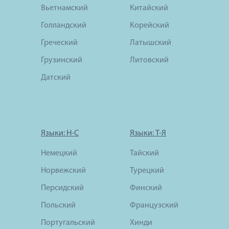
Вьетнамский
Китайский
Голландский
Корейский
Греческий
Латышский
Грузинский
Литовский
Датский
Языки: Н-С
Языки: Т-Я
Немецкий
Тайский
Норвежский
Турецкий
Персидский
Финский
Польский
Французский
Португальский
Хинди