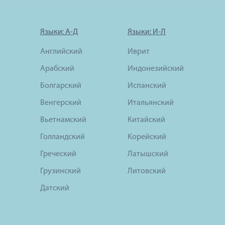
Языки: А-Д
Языки: И-Л
Английский
Иврит
Арабский
Индонезийский
Болгарский
Испанский
Венгерский
Итальянский
Вьетнамский
Китайский
Голландский
Корейский
Греческий
Латышский
Грузинский
Литовский
Датский