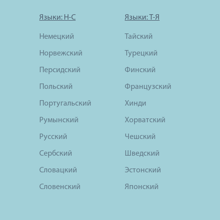
Языки: Н-С
Языки: Т-Я
Немецкий
Тайский
Норвежский
Турецкий
Персидский
Финский
Польский
Французский
Португальский
Хинди
Румынский
Хорватский
Русский
Чешский
Сербский
Шведский
Словацкий
Эстонский
Словенский
Японский