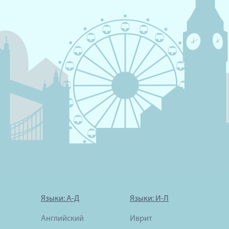
Языки: А-Д
Языки: И-Л
Английский
Иврит