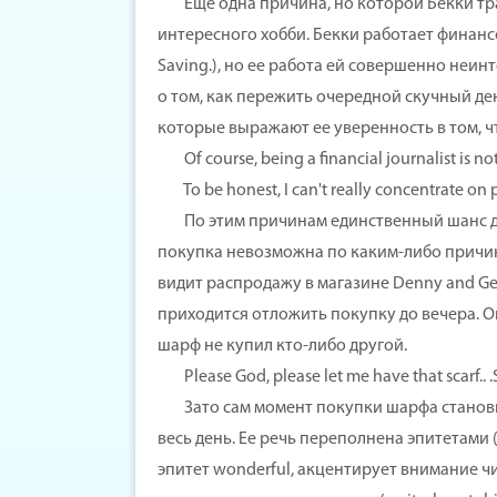
Еще одна причина, но которой Бекки трат
интересного хобби. Бекки работает финанс
Saving.), но ее работа ей совершенно неинт
о том, как пережить очередной скучный ден
которые выражают ее уверенность в том, ч
Of course, being a financial journalist is not 
To be honest, I can't really concentrate on p
По этим причинам единственный шанс для 
покупка невозможна по каким-либо причина
видит распродажу в магазине Denny and Ge
приходится отложить покупку до вечера. Он
шарф не купил кто-либо другой.
Please God, please let me have that scarf.. .So 
Зато сам момент покупки шарфа становитс
весь день. Ее речь переполнена эпитетами (g
эпитет wonderful, акцентирует внимание чи