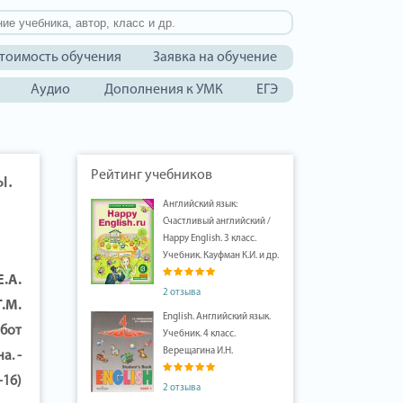
тоимость обучения
Заявка на обучение
Аудио
Дополнения к УМК
ЕГЭ
Рейтинг учебников
ы.
Английский язык:
Счастливый английский /
Happy English. 3 класс.
Учебник. Кауфман К.И. и др.
.А.
2 отзыва
Т.М.
English. Английский язык.
абот
Учебник. 4 класс.
Верещагина И.Н.
а. -
-16)
2 отзыва