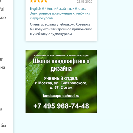
и
28.08.2020
English 9 / Английский язык 9 класс
ul
Электронное приложение к учебнику
ько
с аудиокурсом
Очень довольна учебником. Хотелось
бы получить электронное приложение
к учебнику с аудиокурсом
ли
она
а
обы