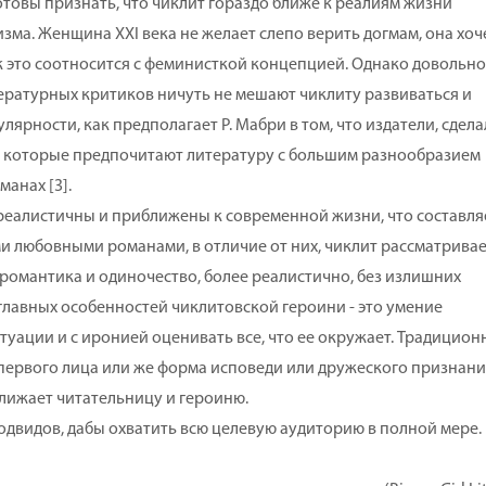
отовы признать, что чиклит гораздо ближе к реалиям жизни
ма. Женщина XXI века не желает слепо верить догмам, она хоч
как это соотносится с феминисткой концепцией. Однако довольно
ературных критиков ничуть не мешают чиклиту развиваться и
лярности, как предполагает Р. Мабри в том, что издатели, сдел
, которые предпочитают литературу с большим разнообразием
анах [3].
алистичны и приближены к современной жизни, что составля
и любовными романами, в отличие от них, чиклит рассматрива
романтика и одиночество, более реалистично, без излишних
 главных особенностей чиклитовской героини - это умение
уации и с иронией оценивать все, что ее окружает. Традицион
 первого лица или же форма исповеди или дружеского признани
лижает читательницу и героиню.
видов, дабы охватить всю целевую аудиторию в полной мере.