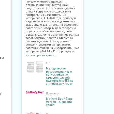
полезную информацию для
организации индивидуальной
подготовки к ОГЭ. В рекомендациях
описана структура и содержание
контрольных измерительных
материалов ОГЭ 2020 года, приведён
индивидуальный план подготовки к
экзамену, указаны темы, на освоение /
повторение которых целесообразно
обратить особое внимание. Даны
рекомендации по выполнению разных
типов заданий, работе с открытым
банком заданий ОГЭ и другими
дополнительными материалами,
полезные ссылки на информационные
материалы ФИПИ и Рособрнадзора.
Читать продолжение ...
ся
ЕГЭ
Методические
рекомендации для
выпускников по
самостоятельной
подготовке к ЕГЭ по
английскому языку
р
Праздники
Mother’s Day / День
матери - сценарий
урока