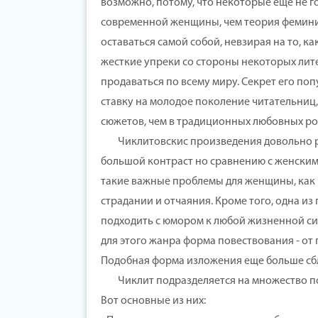
возможно, потому, что некоторые еще не г
современной женщины, чем теория феминиз
оставаться самой собой, невзирая на то, 
жесткие упреки со стороны некоторых лит
продаваться по всему миру. Секрет его попу
ставку на молодое поколение читательниц
сюжетов, чем в традиционных любовных ром
Чиклитовскис произведения довольно ре
большой контраст но сравнению с женским
такие важные проблемы для женщины, как 
страдании и отчаяния. Кроме того, одна из
подходить с юмором к любой жизненной сит
для этого жанра форма повествования - от
Подобная форма изложения еще больше сб
Чиклит подразделяется на множество под
Вот основные из них: