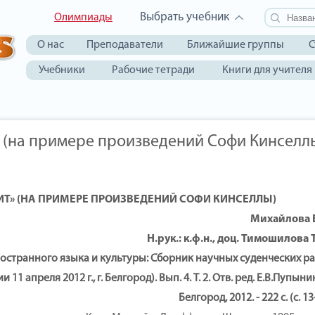
Выбрать учебник
Олимпиады
О нас
Преподаватели
Ближайшие группы
С
Учебники
Рабочие тетради
Книги для учителя
 (на примере произведений Софи Кинселл
Т» (НА ПРИМЕРЕ ПРОИЗВЕДЕНИЙ СОФИ КИНСЕЛЛЫ)
Михайлова Е
Н.рук.: к.ф.н., доц. Тимошилова 
остранного языка и культуры: Сборник научных суденческих р
апреля 2012 г., г. Белгород). Вып. 4. Т. 2. Отв. ред. Е.В.Пупынин
Белгород, 2012. - 222 с. (с. 13