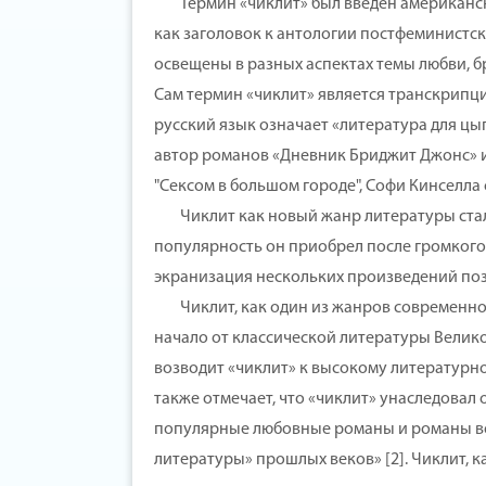
Термин «чиклит» был введен американски
как заголовок к антологии постфеминистск
освещены в разных аспектах темы любви, 
Сам термин «чиклит» является транскрипцие
русский язык означает «литература для ц
автор романов «Дневник Бриджит Джонс» и
"Сексом в большом городе", Софи Кинселла 
Чиклит как новый жанр литературы стал 
популярность он приобрел после громкого 
экранизация нескольких произведений поз
Чиклит, как один из жанров современной 
начало от классической литературы Великобр
возводит «чиклит» к высокому литературн
также отмечает, что «чиклит» унаследовал
популярные любовные романы и романы во
литературы» прошлых веков» [2]. Чиклит, к