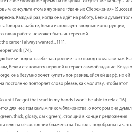
ит свое свободное время на покупки - отсутствие карьеры ил
овым консультантом в журнале «Удачные Сбережения» (Successf
ересна. Каждый раз, когда она идёт на работу, Бекки думает тол
ь. Говоря о работе, Бекки использует вводные конструкции,
то такая работа не может быть интересной.
the career I always wanted... [11].
roper work [74].
Бекки поднять себе настроение - это поход по магазинам. Ес
м, Бекки становится нервной и теряет самообладание. Когда 
orge, она безумно хочет купить понравившейся ей шарф, но ей
а постоянно повторяет слово please, как молитву, чтобы этот
until I've got that scarf in my hands I won't be able to relax [16].
я для нее тем самым пиком блаженства, о котором она думал
reen, thick, glossy, dark green), стоящий в конце предложения
тателя на сё состоянии блаженства. Глаголы подобраны так, чт