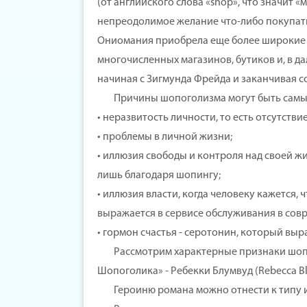
(от английского слова «shop», что значит «м
непреодолимое желание что-либо покупать
Ониомания приобрела еще более широкие 
многочисленных магазинов, бутиков и, в да
начиная с Зигмунда Фрейда и заканчивая с
Причины шопоголизма могут быть самые
• неразвитость личности, то есть отсутстви
• проблемы в личной жизни;
• иллюзия свободы и контроля над своей ж
лишь благодаря шопингу;
• иллюзия власти, когда человеку кажется,
выражается в сервисе обслуживания в сов
• гормон счастья - серотонин, который вы
Рассмотрим характерные признаки шопог
Шопоголика» - Ребекки Блумвуд (Rebecca 
Героиню романа можно отнести к типу и