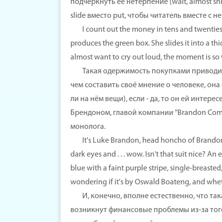
подчеркнуть ее нетерпение (wait, almost shi
slide вместо put, чтобы читатель вместе с
I count out the money in tens and twenties a
produces the green box. She slides it into a th
almost want to cry out loud, the moment is so
Такая одержимость покупками приводит к 
чем составить своё мнение о человеке, она
ли на нём вещи), если - да, то он ей интер
Брендоном, главой компании "Brandon Com
монолога.
It's Luke Brandon, head honcho of Brandon Co
dark eyes and . . . wow. Isn't that suit nice? A
blue with a faint purple stripe, single-breasted
wondering if it's by Oswald Boateng, and whethe
И, конечно, вполне естественно, что такая
возникнут финансовые проблемы из-за того