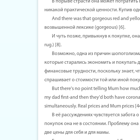
В порыве страсти она может потратить вс
никакой практической ценности. Купив од
And there was that gorgeous red and yello
возвышенной лексике (gorgeous) [6].
И чуть позже, привыкнув к покупке, она у
rug.) [8].
Возможно, одна из причин шопоголизма Бек
которые старались экономить и покупать д
финансовые трудности, поскольку знает, чт
спрашивает о стоимости той или иной поку
But there's no point telling Mum how much thin
my dad first-and then they'd both have coronar
simultaneously. Real prices and Mum prices [44
В её рассуждениях чувствуется забота о р
покупок она не в состоянии. Проблему она 
две цены для себя и для мамы.