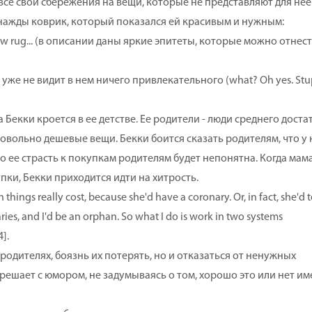
е свои сбережения на вещи, которые не представляют для нее
нажды коврик, который показался ей красивым и нужным:
w rug... (в описании даны яркие эпитеты, которые можно отнест
же не видит в нем ничего привлекательного (what? Oh yes. Stu
ки кроется в ее детстве. Ее родители - люди среднего достат
овольно дешевые вещи. Бекки боится сказать родителям, что у 
о ее страсть к покупкам родителям будет непонятна. Когда мам
пки, Бекки приходится идти на хитрость.
gs really cost, because she'd have a coronary. Or, in fact, she'd t
ies, and I'd be an orphan. So what I do is work in two systems
].
одителях, боязнь их потерять, но и отказаться от ненужных
решает с юмором, не задумываясь о том, хорошо это или нет им