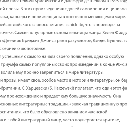
ми писателями Крис Маззой и Джеффри де Шеллом в 1995 год
ой прозы. В этих произведениях с долей самоиронии и цинизма
брака, карьеры и роли женщины в постоянно меняющемся мире.
й английского словосочетания «chicklit», что в переводе на
ыпочек». Самые популярные основательницы жанра Хелен Филди
 «Дневник Бриджит Джонс: грани разумного», Кэндес Бушнелл 
с серией о шопоголике.
успешным с самого начала своего появления, однако особую
триумфа самых популярных своих произведений в конце 90-х, 
волила ему прочно закрепиться в мире литературы.
прозы, имеет свое, особое место в истории литературы, он бе
итании. С. Харцевски (S. Harzewski) полагает, что один этот ф
ому происхождению и придает ему большую значимость. Она
 основные литературные традиции, «включая традиционную про
спитания, что было обусловлено влиянием «женской
ак и любой литературный жанр, часто подвергается критике,