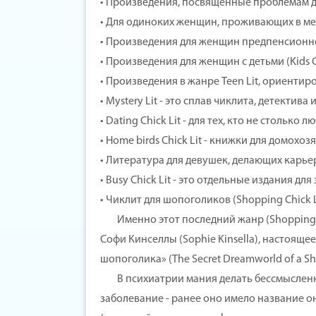
• Произведения, посвященные проблемам дев
• Для одиноких женщин, проживающих в мегапо
• Произведения для женщин предпенсионног
• Произведения для женщин с детьми (Kids Ch
• Произведения в жанре Teen Lit, ориенти
• Mystery Lit - это сплав чиклита, детектива 
• Dating Chick Lit - для тех, кто не столько
• Home birds Chick Lit - книжки для домохозя
• Литература для девушек, делающих карьеру 
• Busy Chick Lit - это отдельные издания дл
• Чиклит для шопоголиков (Shopping Chick Li
Именно этот последний жанр (Shopping C
Софи Кинселлы (Sophie Kinsella), настоящ
шопоголика» (The Secret Dreamworld of a Sho
В психиатрии мания делать бессмысленны
заболевание - ранее оно имело название о