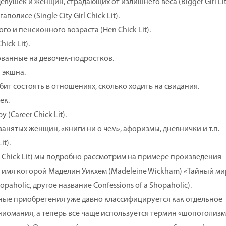
ушек и женщин, страдающих от излишнего веса (Bigger Girl Lit
лисе (Single City Girl Chick Lit).
о и пенсионного возраста (Hen Chick Lit).
ick Lit).
рованные на девочек-подростков.
и экшна.
 любит состоять в отношениях, сколько ходить на свидания.
ек.
(Career Chick Lit).
я занятых женщин, «книги ни о чем», афоризмы, дневнички и т.п.
t).
hick Lit) мы подробно рассмотрим на примере произведения
ее имя которой Маделин Уикхем (Madeleine Wickham) «Тайный ми
paholic, другое название Confessions of a Shopaholic).
е приобретения уже давно классифицируется как отдельное
ниомания, а теперь все чаще используется термин «шопоголизм