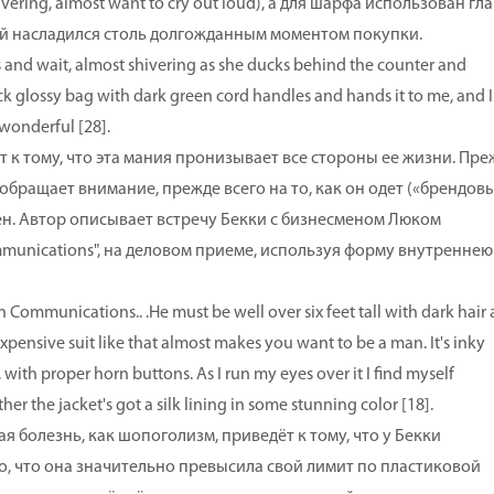
vering, almost want to cry out loud), а для шарфа использован гл
 ней насладился столь долгожданным моментом покупки.
nd wait, almost shivering as she ducks behind the counter and
ick glossy bag with dark green cord handles and hands it to me, and I
 wonderful [28].
тому, что эта мания пронизывает все стороны ее жизни. Пре
 обращает внимание, прежде всего на то, как он одет («брендов
есен. Автор описывает встречу Бекки с бизнесменом Люком
munications", на деловом приеме, используя форму внутреннею
mmunications.. .He must be well over six feet tall with dark hair
n expensive suit like that almost makes you want to be a man. It's inky
, with proper horn buttons. As I run my eyes over it I find myself
r the jacket's got a silk lining in some stunning color [18].
 болезнь, как шопоголизм, приведёт к тому, что у Бекки
, что она значительно превысила свой лимит по пластиковой