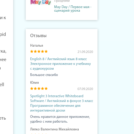
Праздники
May Day / Первое мая -
сценарий урока
и к
pid
Отзывы
Наталья
ка,
21.09.2020
English 8 / Английский язык 8 класс
нее
Электронное приложение к учебнику
а
с аудиокурсом
Большое спасибо
Юлия
ell
07.09.2020
Spotlight 3 Interactive Whiteboard
Software / Английский в фокусе 3 класс
Программное обеспечение для
интерактивной доски
Очень нравится данное приложение,
еть
удобно с ним работать.
Ляпко Валентина Михайловна