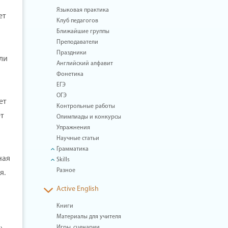
Языковая практика
ет
Клуб педагогов
Ближайшие группы
Преподаватели
Праздники
али
Английский алфавит
Фонетика
ЕГЭ
ОГЭ
ет
Контрольные работы
ет
Олимпиады и конкурсы
Упражнения
Научные статьи
Грамматика
ная
Skills
Разное
я.
Active English
Книги
Материалы для учителя
Игры, сценарии