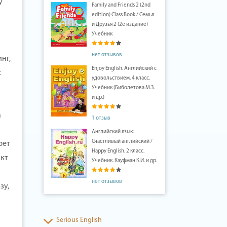
у
Family and Friends 2 (2nd
edition) Class Book / Семья
и Друзья 2 (2е издание)
Учебник
нет отзывов
нг,
Enjoy English. Английский с
с
удовольствием. 4 класс.
Учебник (Биболетова М.З.
и др.)
а
1 отзыв
Английский язык:
Счастливый английский /
рет
Happy English. 2 класс.
акт
Учебник. Кауфман К.И. и др.
нет отзывов
зу,
Serious English