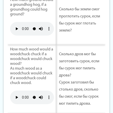
How much ground would
a groundhog hog, if a
Сколько бы земли смог
groundhog could hog
ground?
проглотить сурок, если
бы сурок мог глотать
землю?
How much wood would a
woodchuck chuck if a
Сколько дров мог бы
woodchuck would chuck
заготовить сурок, если
wood?
бы сурок мог пилить
As much wood as a
woodchuck would chuck
дрова?
if a woodchuck could
Сурок заготовил бы
chuck wood.
столько дров, сколько
бы смог, если бы сурок
мог пилить дрова.