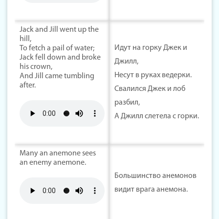
Jack and Jill went up the
hill,
Идут на горку Джек и
To fetch a pail of water;
Jack fell down and broke
Джилл,
his crown,
Несут в руках ведерки.
And Jill came tumbling
after.
Свалился Джек и лоб
разбил,
A Джилл слетела с горки.
Many an anemone sees
an enemy anemone.
Большинство анемонов
видит врага анемона.