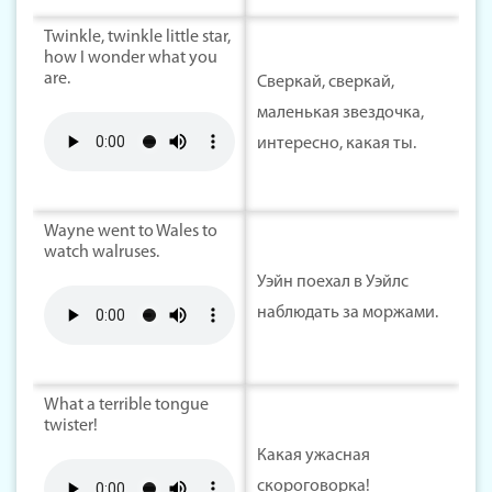
Twinkle, twinkle little star,
how I wonder what you
are.
Сверкай, сверкай,
маленькая звездочка,
интересно, какая ты.
Wayne went to Wales to
watch walruses.
Уэйн поехал в Уэйлс
наблюдать за моржами.
What a terrible tongue
twister!
Какая ужасная
скороговорка!