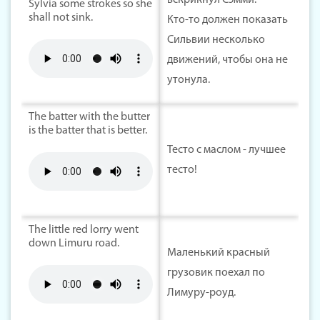
вскрикнул Сэмми.
Sylvia some strokes so she
shall not sink.
Кто-то должен показать
Сильвии несколько
движений, чтобы она не
утонула.
The batter with the butter
is the batter that is better.
Тесто с маслом - лучшее
тесто!
The little red lorry went
down Limuru road.
Маленький красный
грузовик поехал по
Лимуру-роуд.