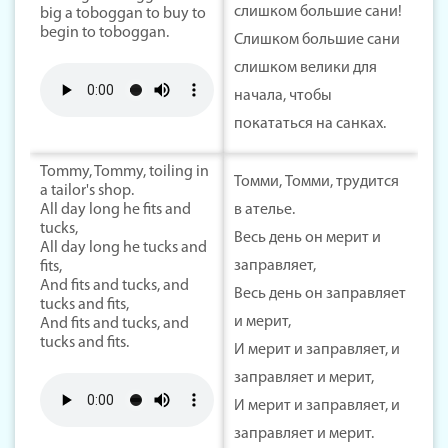
слишком большие сани!
big a toboggan to buy to
begin to toboggan.
Слишком большие сани
слишком велики для
начала, чтобы
покататься на санках.
Tommy, Tommy, toiling in
Томми, Томми, трудится
a tailor's shop.
All day long he fits and
в ателье.
tucks,
Весь день он мерит и
All day long he tucks and
заправляет,
fits,
And fits and tucks, and
Весь день он заправляет
tucks and fits,
и мерит,
And fits and tucks, and
tucks and fits.
И мерит и заправляет, и
заправляет и мерит,
И мерит и заправляет, и
заправляет и мерит.