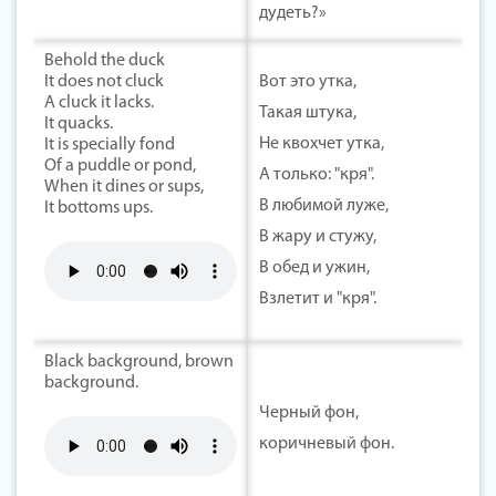
дудеть?»
Behold the duck
It does not cluck
Вот это утка,
A cluck it lacks.
Такая штука,
It quacks.
Не квохчет утка,
It is specially fond
Of a puddle or pond,
А только: "кря".
When it dines or sups,
В любимой луже,
It bottoms ups.
В жару и стужу,
В обед и ужин,
Взлетит и "кря".
Black background, brown
background.
Черный фон,
коричневый фон.