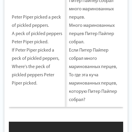
Питер Пайпер собрал
много маринованных
Peter Piper picked a peck
перцев.
of pickled peppers.
Много маринованных
A peck of pickled peppers
перцев Питер Пайпер
Peter Piper picked.
собрал.
If Peter Piper picked a
Если Питер Пайпер
peck of pickled peppers,
собрал много
Where's the peck of
маринованных перцев,
pickled peppers Peter
То где эта куча
Piper picked.
маринованных перцев,
которую Питер Пайпер
собрал?