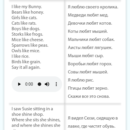
I like my Bunny.
Я люблю своего кролика.
Bears like honey.
Медведи любят мед.
Girls like cats.
Cats like rats.
Девочки любят котов.
Boys like dogs.
Коты любят мышей.
Storks like frogs.
Мальчики любят собак.
Mice like cheese.
Sparrows like peas.
Аисты любят лягушек.
Owls like mice.
Мыши любят сыр.
I like rice.
Birds like grain.
Воробьи любят горох.
Say it all again.
Совы любят мышей.
Я люблю рис.
Птицы любят зерно.
Скажи все это снова.
I saw Susie sitting in a
shoe shine shop.
Я видел Сюзи, сидящую в
Where she sits she shines,
and where she shines she
лавке, где чистят обувь.