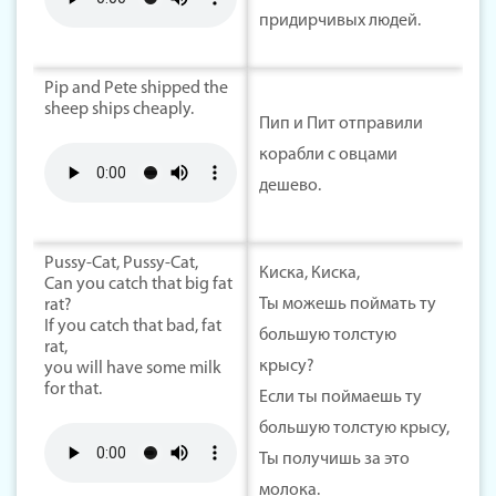
придирчивых людей.
Pip and Pete shipped the
sheep ships cheaply.
Пип и Пит отправили
корабли с овцами
дешево.
Pussy-Cat, Pussy-Cat,
Киска, Киска,
Can you catch that big fat
Ты можешь поймать ту
rat?
If you catch that bad, fat
большую толстую
rat,
крысу?
you will have some milk
for that.
Если ты поймаешь ту
большую толстую крысу,
Ты получишь за это
молока.