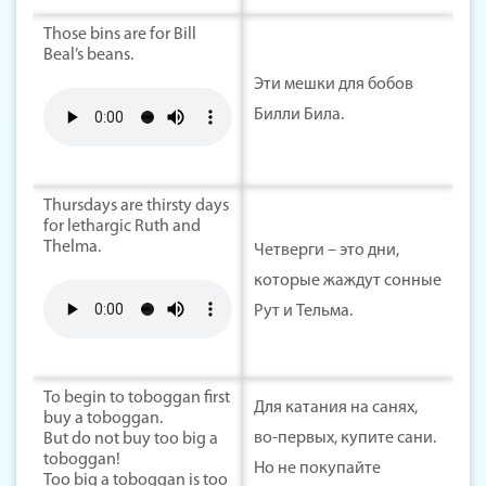
Those bins are for Bill
Beal’s beans.
Эти мешки для бобов
Билли Била.
Thursdays are thirsty days
for lethargic Ruth and
Thelma.
Четверги – это дни,
которые жаждут сонные
Рут и Тельма.
To begin to toboggan first
Для катания на санях,
buy a toboggan.
во-первых, купите сани.
But do not buy too big a
toboggan!
Но не покупайте
Too big a toboggan is too