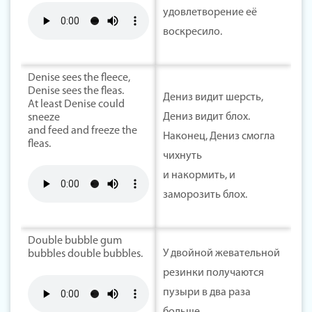
удовлетворение её
воскресило.
Denise sees the fleece,
Denise sees the fleas.
Дениз видит шерсть,
At least Denise could
Дениз видит блох.
sneeze
and feed and freeze the
Наконец, Дениз смогла
fleas.
чихнуть
и накормить, и
заморозить блох.
Double bubble gum
У двойной жевательной
bubbles double bubbles.
резинки получаются
пузыри в два раза