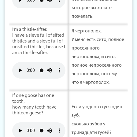
которое вы хотите
пожелать.
I’m a thistle-sifter.
Я чертополох.
I have a sieve full of sifted
У меня есть сито, полное
thistles and a sieve full of
unsifted thistles, because I
просеянного
am a thistle-sifter.
чертополоха, и сито,
полное непросеянного
чертополоха, потому
что я чертополох.
If one goose has one
tooth,
Если у одного гуся один
how many teeth have
thirteen geese?
зуб,
сколько зубов у
тринадцати гусей?