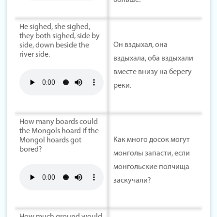
больше.
He sighed, she sighed,
they both sighed, side by
Он вздыхал, она
side, down beside the
river side.
вздыхала, оба вздыхали
вместе внизу на берегу
реки.
How many boards could
the Mongols hoard if the
Как много досок могут
Mongol hoards got
bored?
монголы запасти, если
монгольские полчища
заскучали?