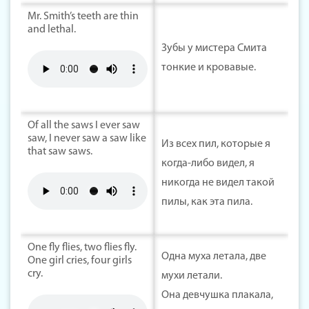
Mr. Smith’s teeth are thin
and lethal.
Зубы у мистера Смита
тонкие и кровавые.
Of all the saws I ever saw
saw, I never saw a saw like
Из всех пил, которые я
that saw saws.
когда-либо видел, я
никогда не видел такой
пилы, как эта пила.
One fly flies, two flies fly.
Одна муха летала, две
One girl cries, four girls
cry.
мухи летали.
Она девчушка плакала,