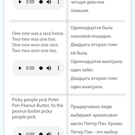
четыре девочки
плакали.
Одиннадцатая была
One-one was a race horse.
скаковой лошадью.
Two-two was one too.
Двадцать вторая тоже
One-one won one race.
Two-two won one too.
ей была.
Одиннадцатая выиграла
один забег.
Двадцать вторая тоже
один выиграла.
Picky people pick Peter
Pen Peanut-Butter, ‘tis the
Придирчивые люди
peanut-butter picky
выбирают арахисовое
people pick.
масло Питер Пэн. Арахис
Питер Пэн – это выбор