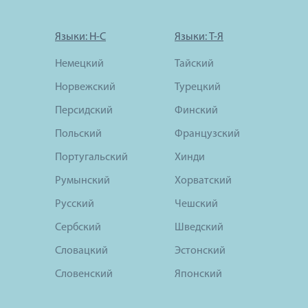
Языки: Н-С
Языки: Т-Я
Немецкий
Тайский
Норвежский
Турецкий
Персидский
Финский
Польский
Французский
Португальский
Хинди
Румынский
Хорватский
Русский
Чешский
Сербский
Шведский
Словацкий
Эстонский
Словенский
Японский