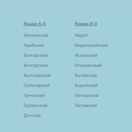
Языки: А-Д
Языки: И-Л
Английский
Иврит
Арабский
Индонезийский
Болгарский
Испанский
Венгерский
Итальянский
Вьетнамский
Китайский
Голландский
Корейский
Греческий
Латышский
Грузинский
Литовский
Датский