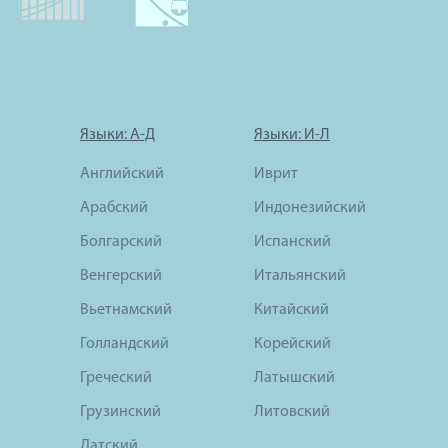
Языки: А-Д
Языки: И-Л
Английский
Иврит
Арабский
Индонезийский
Болгарский
Испанский
Венгерский
Итальянский
Вьетнамский
Китайский
Голландский
Корейский
Греческий
Латышский
Грузинский
Литовский
Датский