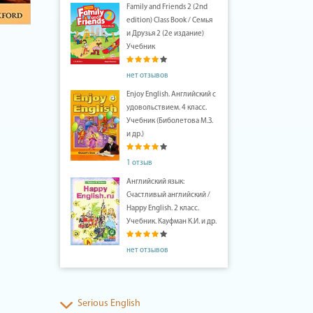
Family and Friends 2 (2nd
edition) Class Book / Семья
и Друзья 2 (2е издание)
Учебник
нет отзывов
Enjoy English. Английский с
удовольствием. 4 класс.
Учебник (Биболетова М.З.
и др.)
1 отзыв
Английский язык:
Счастливый английский /
Happy English. 2 класс.
Учебник. Кауфман К.И. и др.
нет отзывов
Serious English