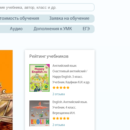
тоимость обучения
Заявка на обучение
Аудио
Дополнения к УМК
ЕГЭ
Рейтинг учебников
Английский язык:
Счастливый английский /
Happy English. 3 класс.
Учебник. Кауфман К.И. и др.
2 отзыва
English. Английский язык.
Учебник. 4 класс.
Верещагина И.Н.
2 отзыва