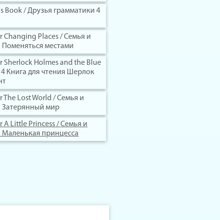
's Book / Друзья грамматики 4
r Changing Places / Семья и
я Поменяться местами
r Sherlock Holmes and the Blue
 4 Книга для чтения Шерлок
нт
r The Lost World / Семья и
ия Затерянный мир
 A Little Princess / Семья и
ия Маленькая принцесса