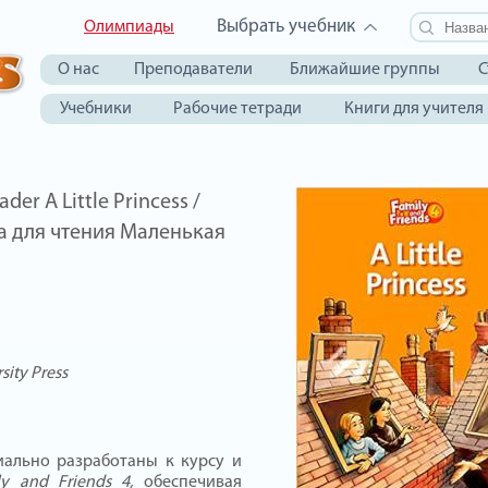
Выбрать учебник
Олимпиады
О нас
Преподаватели
Ближайшие группы
С
Учебники
Рабочие тетради
Книги для учителя
der A Little Princess /
га для чтения Маленькая
sity Press
иально разработаны к курсу и
y and Friends 4,
обеспечивая