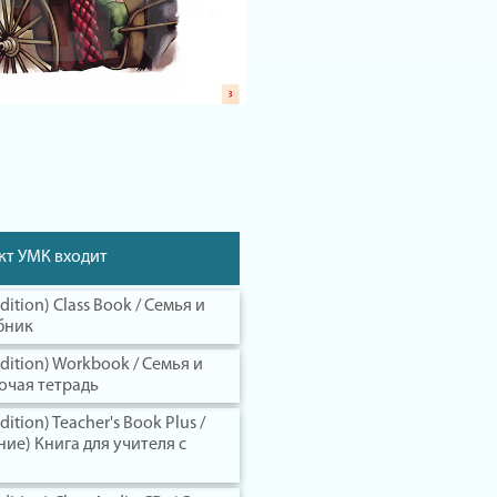
кт УМК входит
dition) Class Book / Семья и
ебник
edition) Workbook / Семья и
бочая тетрадь
dition) Teacher's Book Plus /
ние) Книга для учителя с