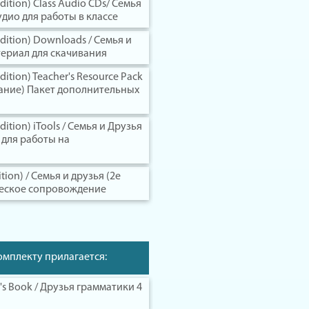
edition) Class Audio CDs/ Семья
удио для работы в классе
edition) Downloads / Семья и
териал для скачивания
dition) Teacher's Resource Pack
здание) Пакет дополнительных
dition) iTools / Семья и Друзья
 для работы на
ition) / Семья и друзья (2е
ческое сопровождение
омплекту прилагается:
's Book / Друзья грамматики 4