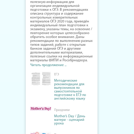
полезную информацию для
организации индивидуальной
подготовки к ОГЭ. В рекомендациях
описана структура и содержание
контрольных измерительных
материалов ОГЭ 2020 года, приведён
индивидуальный план подготовки к
экзамену, указаны темы, на освоение /
повторение которых целесообразно
обратить особое внимание. Даны
рекомендации по выполнению разных
типов заданий, работе с открытым
банком заданий ОГЭ и другими
дополнительными материалами,
полезные ссылки на информационные
материалы ФИПИ и Рособрнадзора.
Читать продолжение ...
ЕГЭ
Методические
рекомендации для
выпускников по
самостоятельной
подготовке к ЕГЭ по
английскому языку
Праздники
Mother’s Day / День
матери - сценарий
урока