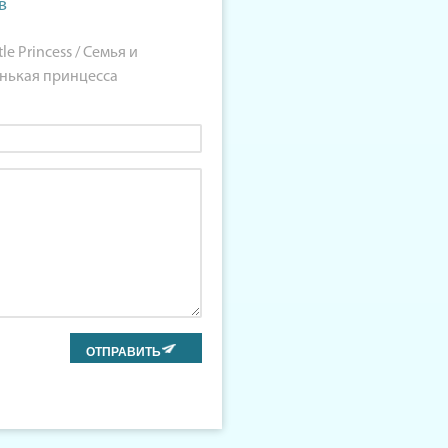
в
tle Princess / Семья и
енькая принцесса