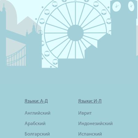
Языки: А-Д
Языки: И-Л
Английский
Иврит
Арабский
Индонезийский
Болгарский
Испанский