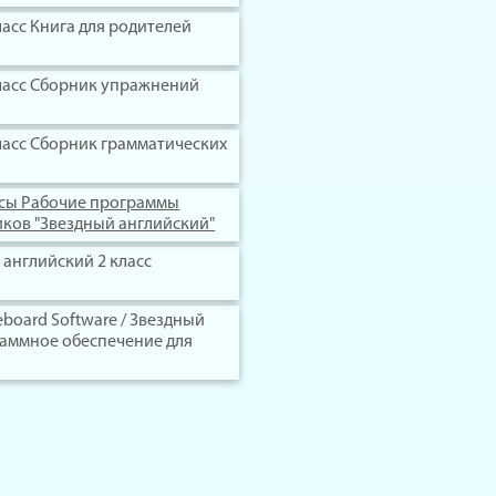
ласс Книга для родителей
ласс Сборник упражнений
ласс Сборник грамматических
ссы Рабочие программы
ков "Звездный английский"
й английский 2 класс
iteboard Software / Звездный
раммное обеспечение для