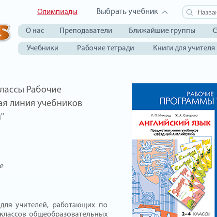
Выбрать учебник
Олимпиады
О нас
Преподаватели
Ближайшие группы
С
Учебники
Рабочие тетради
Книги для учителя
классы Рабочие
я линия учебников
"
е
для учителей, работающих по
 классов общеобразовательных