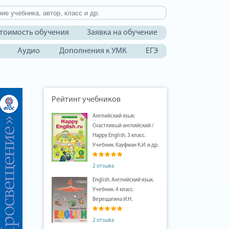
тоимость обучения
Заявка на обучение
Аудио
Дополнения к УМК
ЕГЭ
Рейтинг учебников
Английский язык:
Счастливый английский /
Happy English. 3 класс.
Учебник. Кауфман К.И. и др.
2 отзыва
English. Английский язык.
Учебник. 4 класс.
Верещагина И.Н.
2 отзыва