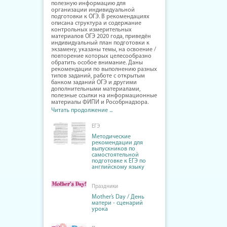
полезную информацию для
организации индивидуальной
подготовки к ОГЭ. В рекомендациях
описана структура и содержание
контрольных измерительных
материалов ОГЭ 2020 года, приведён
индивидуальный план подготовки к
экзамену, указаны темы, на освоение /
повторение которых целесообразно
обратить особое внимание. Даны
рекомендации по выполнению разных
типов заданий, работе с открытым
банком заданий ОГЭ и другими
дополнительными материалами,
полезные ссылки на информационные
материалы ФИПИ и Рособрнадзора.
Читать продолжение ...
ЕГЭ
Методические
рекомендации для
выпускников по
самостоятельной
подготовке к ЕГЭ по
английскому языку
Праздники
Mother’s Day / День
матери - сценарий
урока