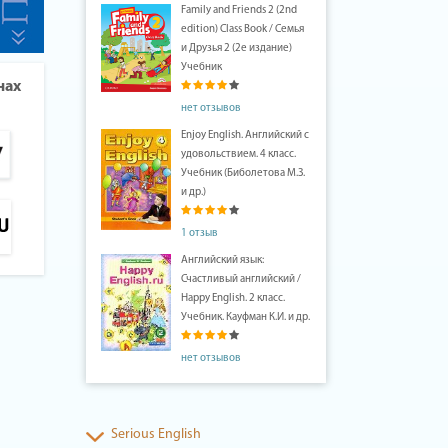
Family and Friends 2 (2nd
edition) Class Book / Семья
и Друзья 2 (2е издание)
Учебник
нах
нет отзывов
Enjoy English. Английский с
удовольствием. 4 класс.
Учебник (Биболетова М.З.
и др.)
1 отзыв
Английский язык:
Счастливый английский /
Happy English. 2 класс.
Учебник. Кауфман К.И. и др.
нет отзывов
Serious English